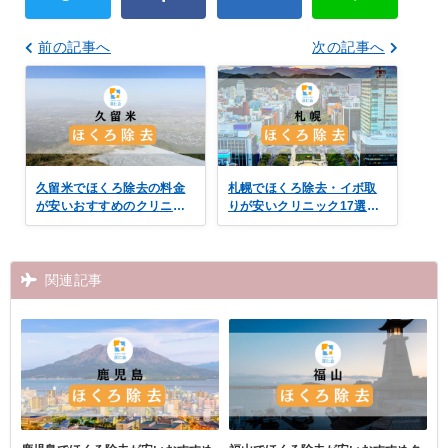
前の記事へ
次の記事へ
久留米でほくろ除去の料金
札幌でほくろ除去・イボ取
が安いおすすめのクリニッ
りが安いクリニック17選！
ク8選！口コミ付き取り放題
おすすめメニューの取り放
題
関連記事