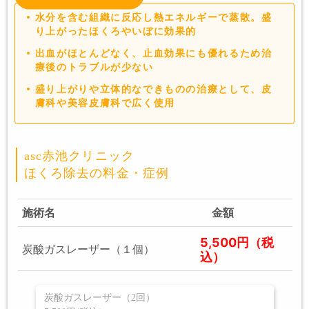
水分を含む組織に反応し熱エネルギーで蒸散。盛
り上がったほくろやいぼに効果的
出血がほとんどなく、止血効果にも優れるため治
療後のトラブルが少ない
盛り上がりや立体的なできものの治療として、皮
膚科や美容皮膚科で広く使用
asc赤池クリニック
ほくろ除去の料金・症例
施術名
金額
5,500円（税
炭酸ガスレーザー（１個）
込）
炭酸ガスレーザー（2回）