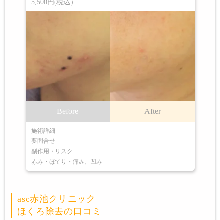
5,500円(税込）
Before
After
施術詳細
要問合せ
副作用・リスク
赤み・ほてり・痛み、凹み
asc赤池クリニック
ほくろ除去の口コミ