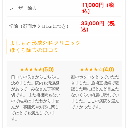
11,000円（税
レーザー除去
込）
33,000円（税
切除（顔面ホクロ1㎝につき）
込）
よしもと形成外科クリニック
ほくろ除去の口コミ
(5.0)
(4.0)
口コミの良さからこちらに
顔のホクロをとっていただ
決めました。院内も清潔感
きました。施術直後鏡で確
があって、みなさん丁寧親
認した時にほとんど目立た
切です。 まだ術後間もない
ないぐらい綺麗に取れてい
ので結果はまだわかりませ
ました。ここの病院を選ん
んが、雰囲気や対応に関し
でよかったです。
てはとても満足していま
す。