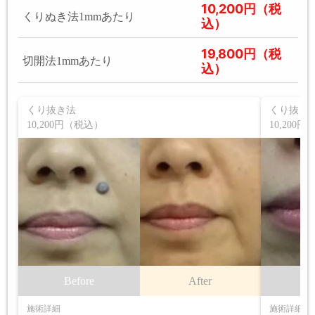
10,200円（税
くりぬき法1mmあたり
込）
19,800円（税
切開法1mmあたり
込）
くり抜き法
くり抜き
10,200円（税込）
10,200
Before
After
B
施術詳細
施術詳細