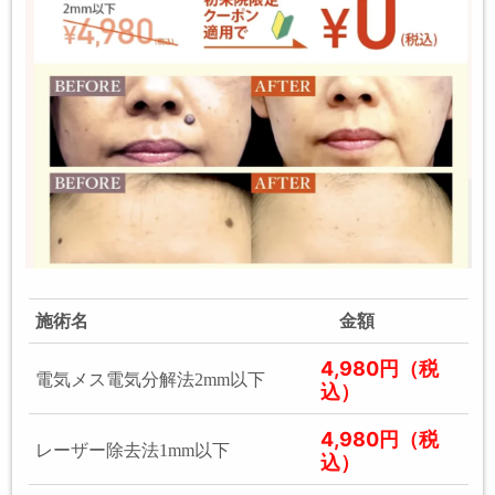
施術名
金額
4,980円（税
電気メス電気分解法2mm以下
込）
4,980円（税
レーザー除去法1mm以下
込）