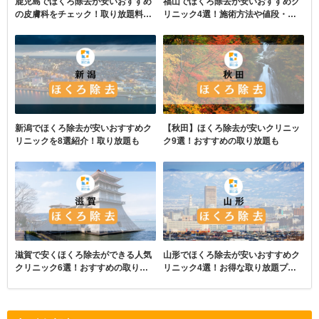
鹿児島でほくろ除去が安いおすすめ
福山でほくろ除去が安いおすすめク
の皮膚科をチェック！取り放題料金
リニック4選！施術方法や値段・取
や口コミも
り放題
新潟でほくろ除去が安いおすすめク
【秋田】ほくろ除去が安いクリニッ
リニックを8選紹介！取り放題も
ク9選！おすすめの取り放題も
滋賀で安くほくろ除去ができる人気
山形でほくろ除去が安いおすすめク
クリニック6選！おすすめの取り放
リニック4選！お得な取り放題プラ
題
ンも掲載