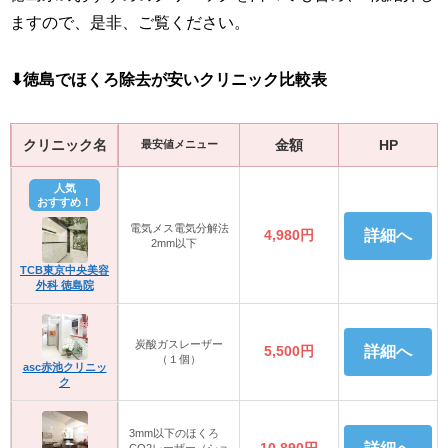
ますので、是非、ご覧ください。
⬇︎徳島でほくろ除去が安いクリニック比較表
クリニック名
金額
HP
最安値メニュー
人気
おすすめ！
電気メス電気分解法
4,980円
詳細へ
2mm以下
TCB東京中央美容
外科 徳島院
炭酸ガスレーザー
5,500円
詳細へ
（１個）
asc赤池クリニッ
ク
3mm以下のほくろ
10,890円
CO2レーザー（ショ