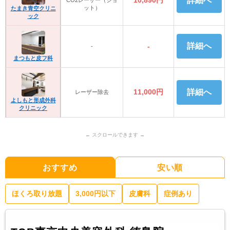
詳細へ
ット）
たまき青空クリニ
ック
詳細へ
-
-
まつもと皮フ科
11,000円
詳細へ
レーザー除去
よしもと形成外科
クリニック
おすすめ
安い順
ほくろ取り放題
3,000円以下
皮膚科
症例あり