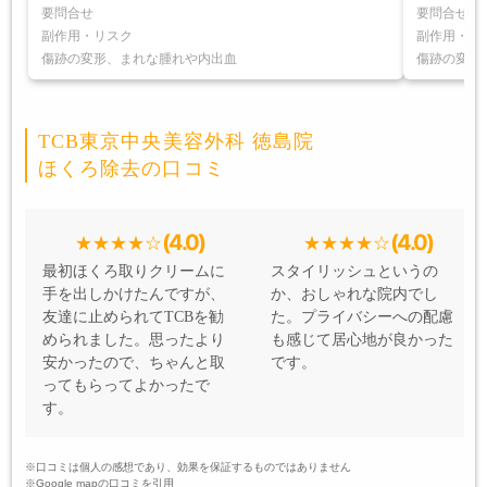
要問合せ
要問合せ
副作用・リスク
副作用・リ
傷跡の変形、まれな腫れや内出血
傷跡の変形
TCB東京中央美容外科 徳島院
ほくろ除去の口コミ
(4.0)
(4.0)
最初ほくろ取りクリームに
スタイリッシュというの
手を出しかけたんですが、
か、おしゃれな院内でし
友達に止められてTCBを勧
た。プライバシーへの配慮
められました。思ったより
も感じて居心地が良かった
安かったので、ちゃんと取
です。
ってもらってよかったで
す。
※口コミは個人の感想であり、効果を保証するものではありません
※Google mapの口コミを引用