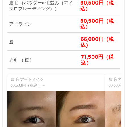
60,500円（税
眉毛 （パウダーor毛並み（マイ
込）
クロブレーディング））
60,500円（税
アイライン
込）
66,000円（税
唇
込）
71,500円（税
眉毛 （4D）
込）
眉毛 アートメイク
眉毛 アー
60,500円（税込）～
60,500