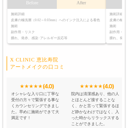
Before
After
B
施術詳細
施術詳細
皮膚の極浅層（0.02～0.03mm）へのインク注入による着色
皮膚の極浅層
施術
施術
副作用・リスク
副作用・リ
腫れ、発赤、感染･アレルギー反応等
腫れ、発赤
X CLINIC 恵比寿院
アートメイクの口コミ
(4.0)
(4.0)
オシャレな入り口に丁寧な
院内は清潔感あり、他の人
受付の方々で緊張する事な
とほとんど接することな
くカウンセリングできまし
く、かと言って緊張するほ
た。早めに施術ができて大
ど静かなわけではなく、入
満足です！
った時からリラックスする
ことができました。