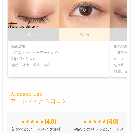
Before
After
B
施術詳細
施術詳細
毛並み＋パウダーアートメイク
毛並みだけ
副作用・リスク
ションで補
熱感、発赤、腫脹、疼痛
副作用・リ
熱感、赤み
Artmake Lab
アートメイクの口コミ
(4.0)
(4.0)
初めてのアートメイク施術
初めてのリップのアートメ