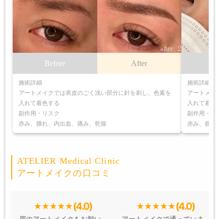
Before
After
B
施術詳細
施術詳細
アートメイクでは表皮のごく浅い部分に針を刺し、色素を
アートメイ
入れて着色する
入れて着色
副作用・リスク
副作用・リ
赤み、腫れ、内出血、痛み、乾燥
赤み、腫れ
ATELIER Medical Clinic
アートメイクの口コミ
(4.0)
(4.0)