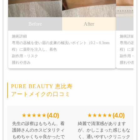
Before
After
B
施術詳細
施術詳細
専用の器械を使い眉の皮膚の極浅いポイント（0.2～0.3mm
専用の器械を
程）に薬剤を注入し、着色
程）に薬剤
副作用・リスク
副作用・リ
腫れや赤み
腫れや赤み
PURE BEAUTY 恵比寿
アートメイクの口コミ
(4.0)
(4.0)
先生の診察はもちろん、看
綺麗で清潔感があります
護師さんのホスピタリティ
が、かしこまった感じもな
もめちゃくちゃ良かったで
く、通いやすいクリニック