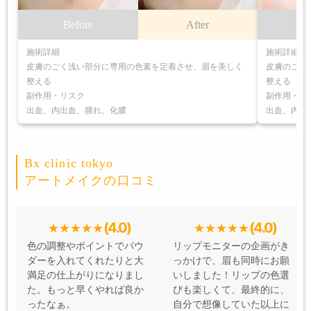
Before
After
B
施術詳細
施術詳細
皮膚のごく浅い部分に専用の色素を定着させ、眉を美しく
皮膚のごく
整える
整える
副作用・リスク
副作用・リ
出血、内出血、腫れ、化膿
出血、内出
Bx clinic tokyo
アートメイクの口コミ
(4.0)
(4.0)
色の調整やポイントでパウ
リップモニターの企画がき
ダーを入れてくれたりと大
っかけで、眉も同時にお願
満足の仕上がりになりまし
いしました！リップの色選
た。もっと早くやれば良か
びも楽しくて、最終的に、
ったなぁ。
自分で想像していた以上に