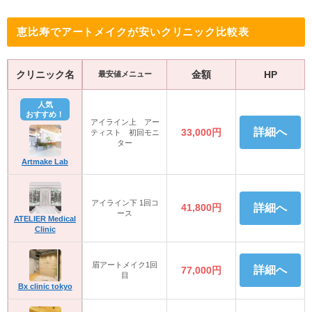
恵比寿でアートメイクが安いクリニック比較表
クリニック名
金額
HP
最安値メニュー
人気
おすすめ！
アイライン上 アー
詳細へ
33,000円
ティスト 初回モニ
ター
Artmake Lab
アイライン下 1回コ
41,800円
詳細へ
ース
ATELIER Medical
Clinic
眉アートメイク1回
詳細へ
77,000円
目
Bx clinic tokyo