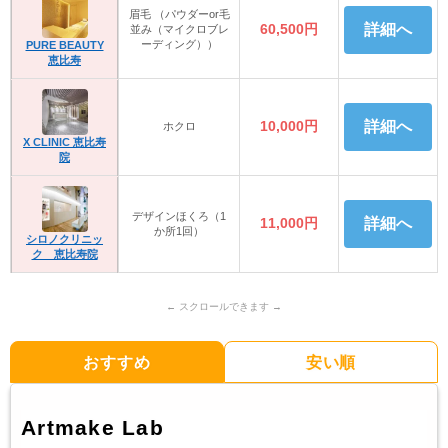
眉毛 （パウダーor毛
60,500円
詳細へ
並み（マイクロブレ
ーディング））
PURE BEAUTY
恵比寿
10,000円
詳細へ
ホクロ
X CLINIC 恵比寿
院
デザインほくろ（1
11,000円
詳細へ
か所1回）
シロノクリニッ
ク 恵比寿院
おすすめ
安い順
Artmake Lab