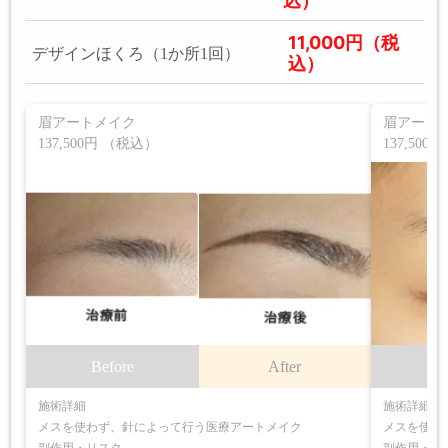
込）
11,000円（税
デザインほくろ（1か所1回）
込）
眉アートメイク
眉アート
137,500円 （税込）
137,50
Before
After
B
施術詳細
施術詳細
メスを使わず、針によって行う医療アートメイク
メスを使わ
副作用・リスク
副作用・リ