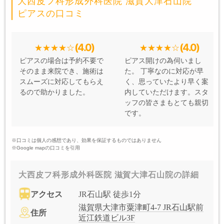
大西皮フ科形成外科医院 滋賀大津石山院
ピアスの口コミ
(4.0)
(4.0)
ピアスの場合は予約不要で
ピアス開けの為伺いまし
そのまま来院でき、施術は
た。 丁寧なのに対応が早
スムーズに対応してもらえ
く、思っていたより早く案
るので助かりました。
内していただけます。スタ
ッフの皆さまもとても親切
です。
※口コミは個人の感想であり、効果を保証するものではありません
※Google mapの口コミを引用
大西皮フ科形成外科医院 滋賀大津石山院の詳細
アクセス
JR石山駅 徒歩1分
滋賀県大津市粟津町4-7 JR石山駅前
住所
近江鉄道ビル3F