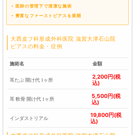
医師の管理下で清潔な施術
豊富なファーストピアスを展開
大西皮フ科形成外科医院 滋賀大津石山院
ピアスの料金・症例
施術名
金額
2,200円(税
耳たぶ 開け代 1ヶ所
込)
5,500円(税
耳 軟骨 開け代 1ヶ所
込)
19,800円(税
インダストリアル
込)