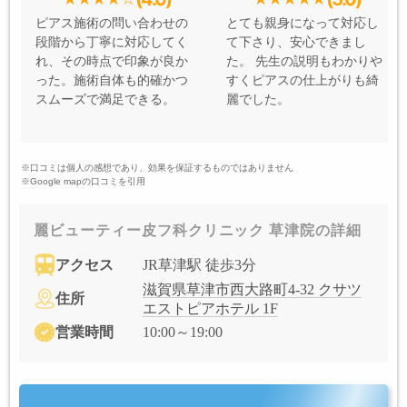
ピアス施術の問い合わせの
とても親身になって対応し
段階から丁寧に対応してく
て下さり、安心できまし
れ、その時点で印象が良か
た。 先生の説明もわかりや
った。施術自体も的確かつ
すくピアスの仕上がりも綺
スムーズで満足できる。
麗でした。
※口コミは個人の感想であり、効果を保証するものではありません
※Google mapの口コミを引用
麗ビューティー皮フ科クリニック 草津院の詳細
アクセス
JR草津駅 徒歩3分
滋賀県草津市西大路町4-32 クサツ
住所
エストピアホテル 1F
営業時間
10:00～19:00