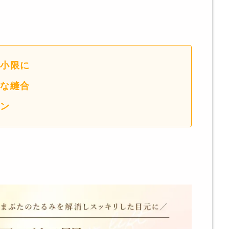
小限に
な縫合
ン