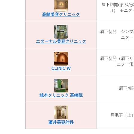
眉下切開(まぶた
り) モニタ
高崎美容クリニック
眉下切開 シンプ
ニター
エターナル美容クリニック
眉下切開（眉下リ
ニター価
CLINIC W
眉下切
城本クリニック 高崎院
眉毛下（上
藤井美容外科