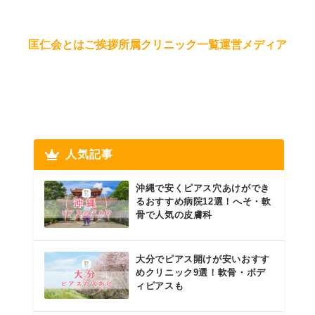
匡仁会とは
ご挨拶
所属クリニック一覧
運営メディア
人気記事
沖縄で安くピアス穴あけができ
るおすすめ病院12選！へそ・軟
骨で人気の皮膚科
大分でピアス開けが安いおすす
めクリニック9選！軟骨・ボデ
ィピアスも