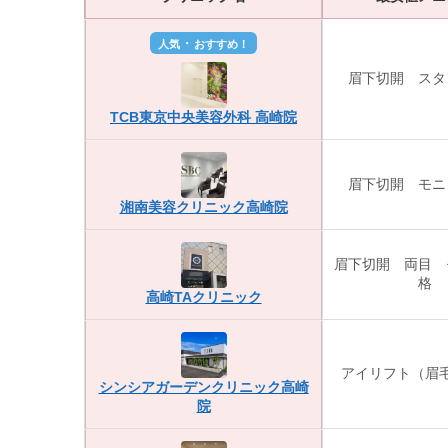
・
人気
おすすめ！
眉下切開 スタ
TCB東京中央美容外科 高崎院
眉下切開 モニ
湘南美容クリニック高崎院
眉下切開 両目 
格
高崎TAクリニック
アイリフト（眉
シンシアガーデンクリニック高崎
院