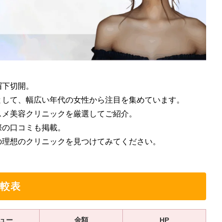
眉下切開。
として、幅広い年代の女性から注目を集めています。
スメ美容クリニックを厳選してご紹介。
際の口コミも掲載。
の理想のクリニックを見つけてみてください。
較表
ュー
金額
HP