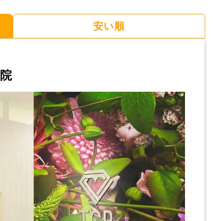
安い順
崎院