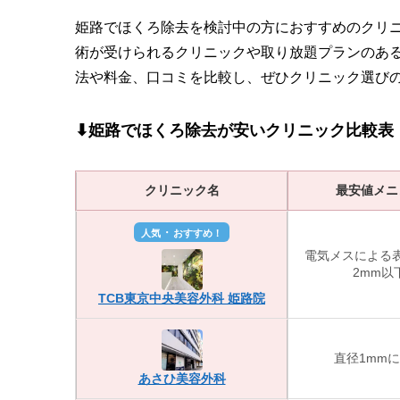
姫路でほくろ除去を検討中の方におすすめのクリ
術が受けられるクリニックや取り放題プランのあ
法や料金、口コミを比較し、ぜひクリニック選び
⬇︎姫路でほくろ除去が安いクリニック比較表
クリニック名
最安値メニ
・
人気
おすすめ！
電気メスによる
2mm以
TCB東京中央美容外科 姫路院
直径1mm
あさひ美容外科