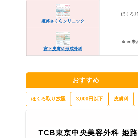
ほくろ1
姫路さくらクリニック
4mm未
宮下皮膚科形成外科
おすすめ
ほくろ取り放題
3,000円以下
皮膚科
TCB東京中央美容外科 姫