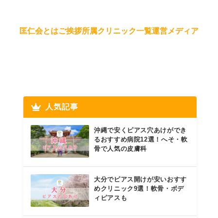
匡仁会とは
ご挨拶
所属クリニック一覧
運営メディア
人気記事
沖縄で安くピアス穴あけができ
るおすすめ病院12選！へそ・軟
骨で人気の皮膚科
大分でピアス開けが安いおすす
めクリニック9選！軟骨・ボデ
ィピアスも