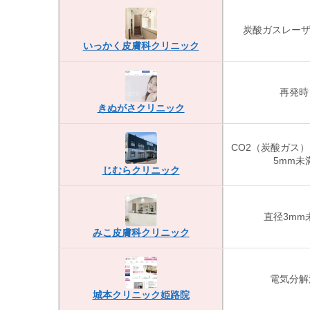
炭酸ガスレーザ
いっかく皮膚科クリニック
再発時
きぬがさクリニック
CO2（炭酸ガス
5mm未
じむらクリニック
直径3mm
みこ皮膚科クリニック
電気分解
城本クリニック姫路院