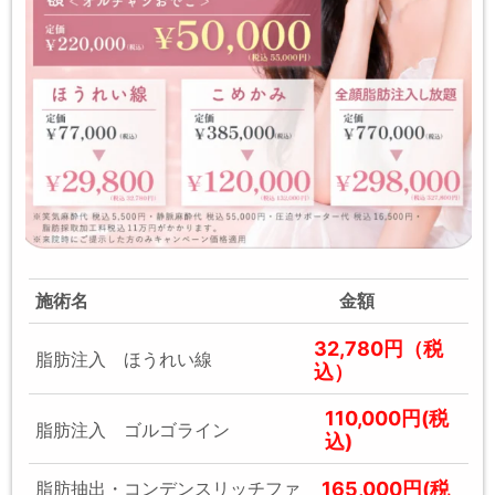
施術名
金額
32,780円（税
脂肪注入 ほうれい線
込）
110,000円(税
脂肪注入 ゴルゴライン
込)
165,000円(税
脂肪抽出・コンデンスリッチファ