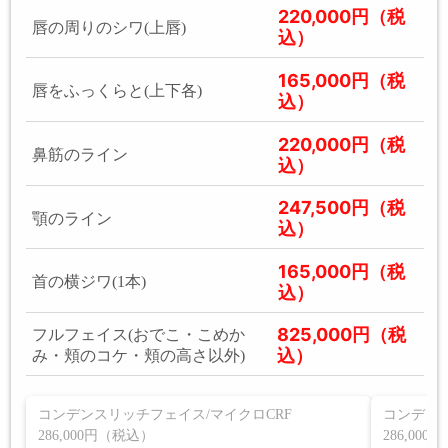
220,000円（税
唇の周りのシワ(上唇)
込）
165,000円（税
唇をふっくらと(上下各)
込）
220,000円（税
鼻筋のライン
込）
247,500円（税
顎のライン
込）
165,000円（税
首の横ジワ(1本)
込）
825,000円（税
フルフェイス(おでこ・こめか
込）
み・頬のコケ・頬の高さ以外)
コンデンスリッチフェイス/マイクロCRF
コンデンス
286,000円（税込）
286,00