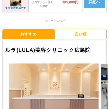
詳細へ
385,000円
クロファット注入
１箇所
すず美容形成外科
おすすめ
安い順
ルラ(LULA)美容クリニック広島院