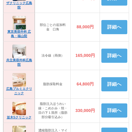
ザクリニック広島
院
部位ごとの追加料
88,000円
詳細へ
金 口角
東京美容外科 広
島・福山院
165,000円
詳細へ
法令線（両側）
共立美容外科広島
院
64,800円
詳細へ
脂肪採取料金
広島プルミエクリ
ニック
脂肪注入ほうれい
線・こめかみ・頬・
詳細へ
330,000円
目の下１箇所（脂肪
部分吸引込み）
並木Sクリニック
濃縮脂肪注入・マイ