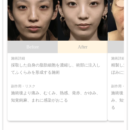
Before
After
B
施術詳細
施術詳細
採取した自身の脂肪細胞を濃縮し、術部に注入し
精製し濃
てふくらみを形成する施術
ぼみに注
副作用・リスク
副作用・リ
施術後より痛み、むくみ、熱感、発赤、かゆみ、
施術後よ
知覚鈍麻、まれに感染がおこる
み、知覚
る