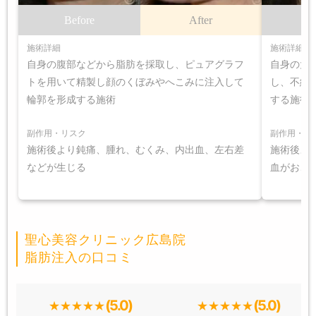
Before
After
B
施術詳細
施術詳細
自身の腹部などから脂肪を採取し、ピュアグラフ
自身の大
トを用いて精製し顔のくぼみやへこみに注入して
し、不純
輪郭を形成する施術
する施術
副作用・リスク
副作用・リ
施術後より鈍痛、腫れ、むくみ、内出血、左右差
施術後よ
などが生じる
血がおこ
聖心美容クリニック広島院
脂肪注入の口コミ
(5.0)
(5.0)