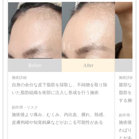
Before
After
B
施術詳細
施術詳細
自身の余分な皮下脂肪を採取し、不純物を取り除
腹部など
いた脂肪組織を術部に注入し形成を行う施術
脂肪を、
する施術
副作用・リスク
施術後より痛み、むくみ、内出血、腫れ、熱感、
副作用・リ
皮膚拘縮や知覚鈍麻などがおこる可能性がある
施術後よ
わばり、
とがある