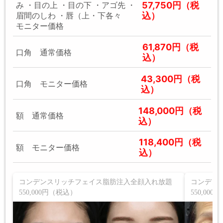
57,750円（税
み ・目の上 ・目の下 ・アゴ先 ・
込）
眉間のしわ ・唇（上・下各々
モニター価格
61,870円（税
口角 通常価格
込）
43,300円（税
口角 モニター価格
込）
148,000円（税
額 通常価格
込）
118,400円（税
額 モニター価格
込）
コンデンスリッチフェイス脂肪注入全顔入れ放題
コンデン
550,000円（税込）
550,00