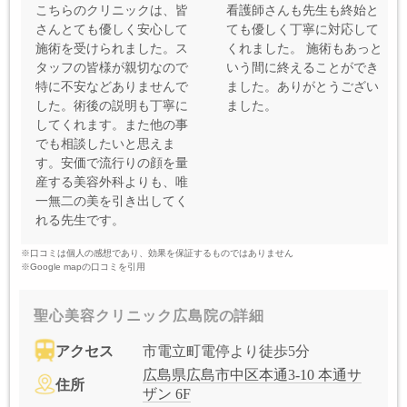
こちらのクリニックは、皆
看護師さんも先生も終始と
さんとても優しく安心して
ても優しく丁寧に対応して
施術を受けられました。ス
くれました。 施術もあっと
タッフの皆様が親切なので
いう間に終えることができ
特に不安などありませんで
ました。ありがとうござい
した。術後の説明も丁寧に
ました。
してくれます。また他の事
でも相談したいと思えま
す。安価で流行りの顔を量
産する美容外科よりも、唯
一無二の美を引き出してく
れる先生です。
※口コミは個人の感想であり、効果を保証するものではありません
※Google mapの口コミを引用
聖心美容クリニック広島院の詳細
アクセス
市電立町電停より徒歩5分
広島県広島市中区本通3-10 本通サ
住所
ザン 6F