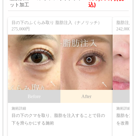
込)
ット加工
目の下のふくらみ取り 脂肪注入（ナノリッチ）
脂肪注入(
275,000円
242,000円
Before
After
B
施術詳細
施術詳細
目の下のクマを取り、脂肪を注入することで目の
脂肪を注
下を滑らかにする施術
を改善さ