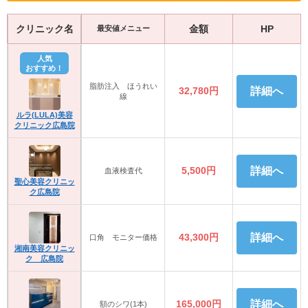
クリニック名
金額
HP
最安値メニュー
人気
おすすめ！
脂肪注入 ほうれい
32,780円
詳細へ
線
ルラ(LULA)美容
クリニック広島院
5,500円
詳細へ
血液検査代
聖心美容クリニッ
ク広島院
43,300円
詳細へ
口角 モニター価格
湘南美容クリニッ
ク 広島院
165,000円
詳細へ
額のシワ(1本)