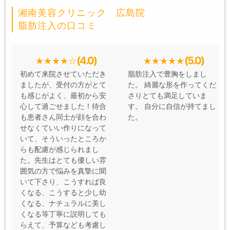
湘南美容クリニック 広島院
脂肪注入の口コミ
(4.0)
(5.0)
初めて来院させていただき
脂肪注入で豊胸をしまし
ましたが、受付の方がとて
た。 綺麗な形を作ってくだ
も感じがよく、最初から安
さりとても満足していま
心して過ごせました！待合
す。 自分に自信が持てまし
も患者さん同士が顔を合わ
た。
せなくていい作りになって
いて、そういったところか
らも配慮が感じられまし
た。先生はとても優しい雰
囲気の方で悩みを真摯に聞
いて下さり、こうすれば良
くなる、こうすると少し幼
くなる、ナチュラルに美し
くなる等丁寧に説明しても
らえて、予算なども考慮し