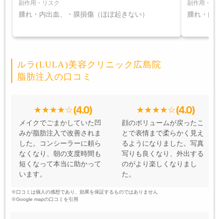
副作用・リスク
副作用・リ
腫れ・内出血、・膜損傷（ほぼ起きない）
腫れ・内
ルラ(LULA)美容クリニック広島院
脂肪注入の口コミ
(4.0)
(4.0)
メイクでごまかしていた凹
顔のボリュームが戻ったこ
みが脂肪注入で改善されま
とで表情まで柔らかく見え
した。コンシーラーに頼ら
るようになりました。写真
なくなり、朝の支度時間も
写りも良くなり、外出する
短くなって本当に助かって
のがより楽しくなりまし
います。
た。
※口コミは個人の感想であり、効果を保証するものではありません
※Google mapの口コミを引用