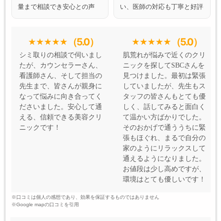
量まで相談でき安心との声
い、医師の対応も丁寧と好評
（5.0）
（5.0）
シミ取りの相談で伺いまし
肌荒れが悩みで近くのクリ
たが、カウンセラーさん、
ニックを探してSBCさんを
看護師さん、そして担当の
見つけました。最初は緊張
先生まで、皆さんが親身に
していましたが、先生もス
なって悩みに向き合ってく
タッフの皆さんもとても優
ださいました。安心して通
しく、話してみると面白く
える、信頼できる美容クリ
て温かい方ばかりでした。
ニックです！
そのおかげで通ううちに緊
張もほぐれ、まるで自分の
家のようにリラックスして
通えるようになりました。
お値段は少し高めですが、
環境はとても優しいです！
※口コミは個人の感想であり、効果を保証するものではありません
※Google mapの口コミを引用