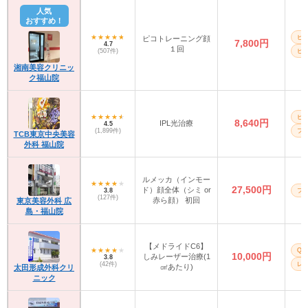
人気
おすすめ！
ピ
ピコトレーニング顔
7,800円
4.7
１回
(507件)
ピ
湘南美容クリニッ
ク福山院
ピ
8,640円
IPL光治療
4.5
(1,899件)
フォ
TCB東京中央美容
外科 福山院
ルメッカ（インモー
27,500円
ド）顔全体（シミ or
3.8
フォ
(127件)
赤ら顔） 初回
東京美容外科 広
島・福山院
【メドライドC6】
Q
10,000円
しみレーザー治療(1
3.8
(42件)
レ
㎠あたり)
太田形成外科クリ
ニック