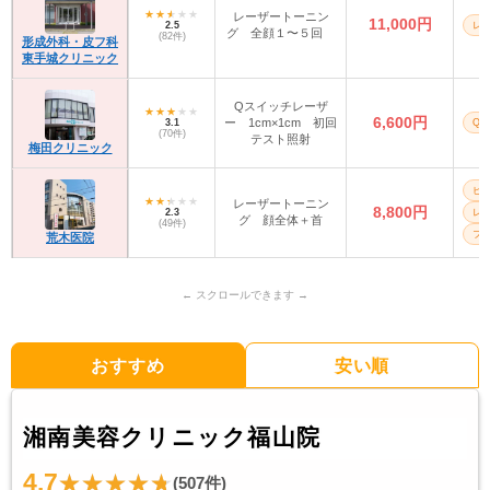
レーザートーニン
11,000円
2.5
レ
グ 全顔１〜５回
(82件)
形成外科・皮フ科
東手城クリニック
Qスイッチレーザ
6,600円
ー 1cm×1cm 初回
3.1
Q
(70件)
テスト照射
梅田クリニック
ピ
レーザートーニン
8,800円
2.3
レ
グ 顔全体＋首
(49件)
フォ
荒木医院
おすすめ
安い順
湘南美容クリニック福山院
4.7
(507件)