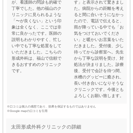
が、看護師の問診も的確で
す」と表示されて驚きまし
丁寧でした。他の福山のク
た。病院からの距離を考え
リニックに見られるような
ると間に合いそうになかっ
「〜が良くない」という印
たので、電話で伝えると、
象は全くなく、ここでは非
雨が降っている中でも「お
常に良かったです。医師の
気をつけておいでくださ
説明もわかりやすく、忙し
い」と暖かいお言葉をいた
い中でも丁寧な処置をして
だきました。受付後、少し
いただきました。こちらの
待ってから診察室へ。先生
形成外科は、福山で信頼で
から丁寧な説明を受け、対
きるおすすめのクリニック
処法が決まりました。診療
です。
後、受付で会計を待つ間、
水槽のグッピーに癒され、
長い付き合いになりそうな
クリニックです。今後とも
よろしくお願い致します。
※口コミは個人の感想であり、効果を保証するものではありません
※Google mapの口コミを引用
太田形成外科クリニックの詳細