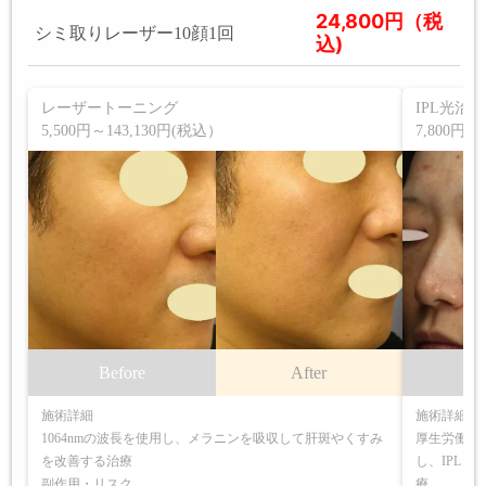
24,800円（税
シミ取りレーザー10顔1回
込)
レーザートーニング
IPL光治
5,500円～143,130円(税込）
7,800円
Before
After
B
施術詳細
施術詳細
1064nmの波長を使用し、メラニンを吸収して肝斑やくすみ
厚生労働省
を改善する治療
し、IPL
副作用・リスク
療