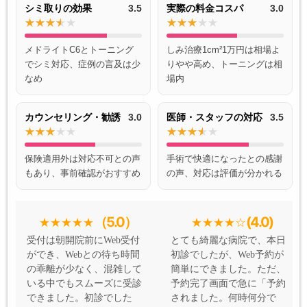
シミ取りの効果
3.5
実際の料金コスパ
3.0
メドライトC6とトーニング
しみ治療1cm²1万円は相場よ
でシミ対応、症例の言及は少
りやや高め、トーニングは相
なめ
場内
カウンセリング・勧誘
3.0
医師・スタッフの対応
3.5
保険適用外は対応不可との声
手術で快適になったとの感謝
もあり、事前確認がおすすめ
の声、対応は評価が分かれる
（5.0）
(4.0)
受付は朝開院前にWeb受付
とても綺麗な病院で、本日
ができ、Webとの待ち時間
初診でしたが、Web予約が
の乖離が少なく、混雑して
簡単にできました。ただ、
いる中でもスムーズに受診
予約完了画面で急に「予約
できました。初診でした
されました。何時何分で