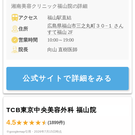
湘南美容クリニック福山院の詳細
アクセス
福山駅直結
広島県福山市三之丸町３０−１ さん
住所
すて福山 2F
営業時間
10:00～19:00
院長
向山 直樹医師
公式サイトで詳細をみる
TCB東京中央美容外科 福山院
4.5
(1899件)
※googlemap引用・2026年7月15日時点