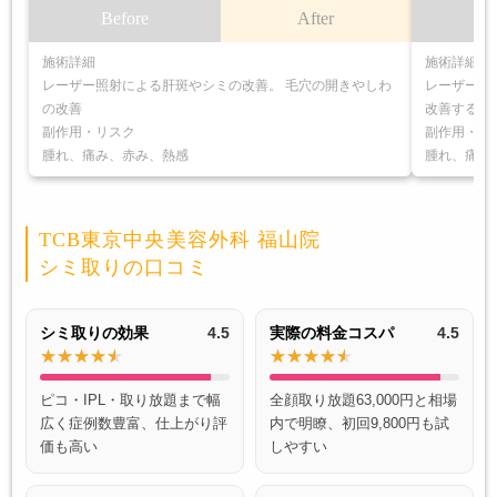
Before
After
B
施術詳細
施術詳細
レーザー照射による肝斑やシミの改善。 毛穴の開きやしわ
レーザーを
の改善
改善する施
副作用・リスク
副作用・リ
腫れ、痛み、赤み、熱感
腫れ、痛み
TCB東京中央美容外科 福山院
シミ取りの口コミ
シミ取りの効果
4.5
実際の料金コスパ
4.5
ピコ・IPL・取り放題まで幅
全顔取り放題63,000円と相場
広く症例数豊富、仕上がり評
内で明瞭、初回9,800円も試
価も高い
しやすい