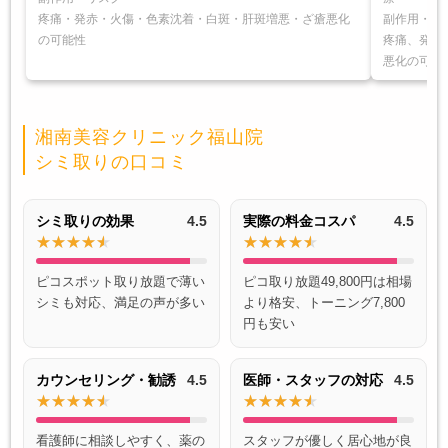
疼痛・発赤・火傷・色素沈着・白斑・肝斑増悪・ざ瘡悪化
副作用・リ
の可能性
疼痛、発赤
悪化の可能
湘南美容クリニック福山院
シミ取りの口コミ
シミ取りの効果
4.5
実際の料金コスパ
4.5
ピコスポット取り放題で薄い
ピコ取り放題49,800円は相場
シミも対応、満足の声が多い
より格安、トーニング7,800
円も安い
カウンセリング・勧誘
4.5
医師・スタッフの対応
4.5
看護師に相談しやすく、薬の
スタッフが優しく居心地が良