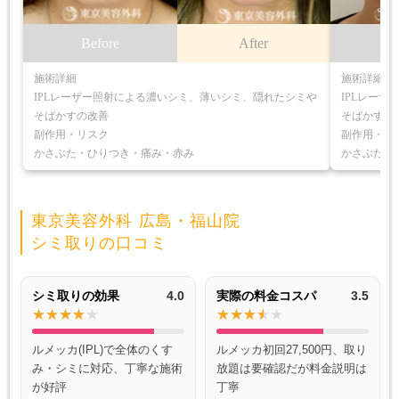
Before
After
B
施術詳細
施術詳細
IPLレーザー照射による濃いシミ、薄いシミ、隠れたシミや
IPLレー
そばかすの改善
そばかすの
副作用・リスク
副作用・リ
かさぶた・ひりつき・痛み・赤み
かさぶた・
東京美容外科 広島・福山院
シミ取りの口コミ
シミ取りの効果
4.0
実際の料金コスパ
3.5
ルメッカ(IPL)で全体のくす
ルメッカ初回27,500円、取り
み・シミに対応、丁寧な施術
放題は要確認だが料金説明は
が好評
丁寧