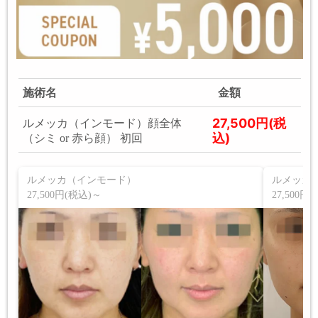
施術名
金額
27,500円(税
ルメッカ（インモード）顔全体
込)
（シミ or 赤ら顔） 初回
ルメッカ（インモード）
ルメッカ
27,500円(税込)～
27,500円