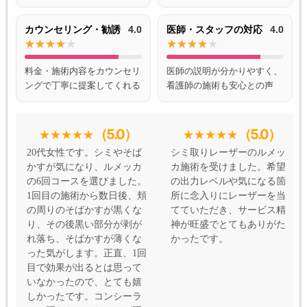
カウンセリング・勧誘
4.0
医師・スタッフの対応
4.0
料金・施術内容をカウンセリ
医師の説明が分かりやすく、
ングで丁寧に提案してくれる
看護師の施術も安心との声
（5.0）
（5.0）
20代女性です。シミやそば
シミ取りレーザーのルメッ
かすが気になり、ルメッカ
カ施術を受けました。希望
の6回コースを選びました。
の出力レベルや気になる箇
1回目の施術から数日後、頬
所に念入りにレーザーを当
の周りのそばかすが黒くな
てていただき、サービス精
り、その後黒い部分が剥が
神が旺盛でとてもありがた
れ落ち、そばかすが薄くな
かったです。
った気がします。正直、1回
目で効果が出るとは思って
いなかったので、とても嬉
しかったです。コンシーラ