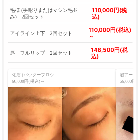
110,000円(税
毛様 (手彫りまたはマシン毛並
込)
み) 2回セット
110,000円(税込)
アイライン上下 2回セット
～
148,500円(税
唇 フルリップ 2回セット
込)
化眉 (パウダーブロウ
眉アート
66,000円(税込)～
66,000円