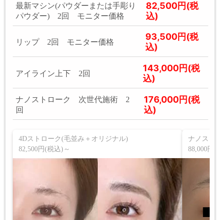
82,500円(税
最新マシン(パウダーまたは手彫り
込)
パウダー) 2回 モニター価格
93,500円(税
リップ 2回 モニター価格
込)
143,000円(税
アイライン上下 2回
込)
176,000円(税
ナノストローク 次世代施術 2
込)
回
4Dストローク(毛並み＋オリジナル)
ナノスト
82,500円(税込)～
88,000円