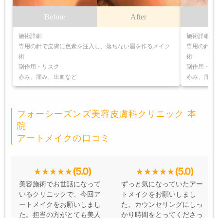
Before
After
B
施術詳細
施術詳細
専用の針で皮膚に色素を注入し、落ちない眉を作るメイク
専用の針で
術
術
副作用・リスク
副作用・リ
赤み、痛み、出血など
赤み、痛み
フォーシーズンズ美容皮膚科クリニック 本
院
アートメイクの口コミ
(5.0)
(5.0)
美容施術でお世話になって
ずっと気になっていたアー
いるクリニックで、今回ア
トメイクをお願いしまし
ートメイクをお願いしまし
た。カウンセリングにしっ
た。担当の方がとても美人
かり時間をとってくださっ