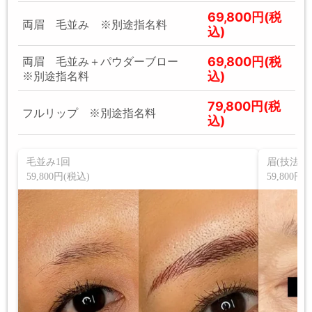
69,800円(税
両眉 毛並み ※別途指名料
込)
69,800円(税
両眉 毛並み＋パウダーブロー
込)
※別途指名料
79,800円(税
フルリップ ※別途指名料
込)
毛並み1回
眉(技法に
59,800円(税込)
59,800円