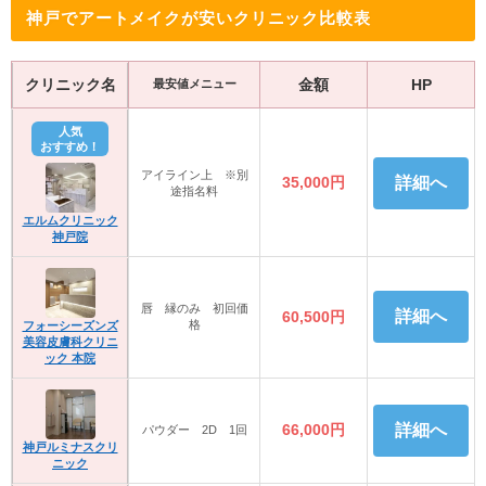
神戸でアートメイクが安いクリニック比較表
クリニック名
金額
HP
最安値メニュー
人気
おすすめ！
アイライン上 ※別
35,000円
詳細へ
途指名料
エルムクリニック
神戸院
唇 縁のみ 初回価
詳細へ
60,500円
格
フォーシーズンズ
美容皮膚科クリニ
ック 本院
66,000円
詳細へ
パウダー 2D 1回
神戸ルミナスクリ
ニック