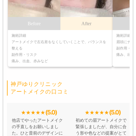
Before
After
B
施術詳細
施術詳細
アートメイクで左右差をなくしていくことで、バランスを
眉頭にナノ
整える
副作用・リ
副作用・リスク
痛み、出血
痛み、出血、赤みなど
神戸ゆりクリニック
アートメイクの口コミ
(5.0)
(5.0)
他店でやったアートメイク
初めての眉アートメイクで
の手直しをお願いしまし
緊張しましたが、自分に合
た。ひと昔前のデザインに
う形や色などの提案がとて