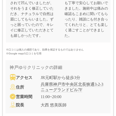
されて凹んでいましたが、
も丁寧で安心してお願いで
それをうまく修正していた
きました。施術中は痛みの
だき、ナチュラルで自然は
確認もこまめに聞いてもら
眉にしてもらいました。ず
ったり、雑談にも付き合っ
っと困っていたので、キレ
てくれたりと、とても楽し
イに修正していただきとて
く過ごすことができまし
も嬉しかったです。
た。
※口コミは個人の感想であり、効果を保証するものではありません
※Google mapの口コミを引用
神戸ゆりクリニックの詳細
アクセス
JR元町駅から徒歩3分
兵庫県神戸市中央区北長狭通3-2-3
住所
ニューグランドビル7F
営業時間
11:00~20:00
院長
大西 悠美医師