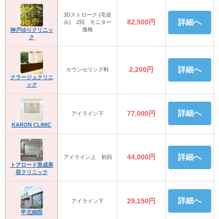
3Dストローク (毛並
82,500円
詳細へ
み) 2回 モニター
価格
神戸ゆりクリニッ
ク
2,200円
詳細へ
カウンセリング料
クラージュクリニ
ック
詳細へ
77,000円
アイライン下
KARON CLINIC
44,000円
詳細へ
アイライン上 初回
トアロード形成美
容クリニック
詳細へ
29,150円
アイライン下
甲北病院