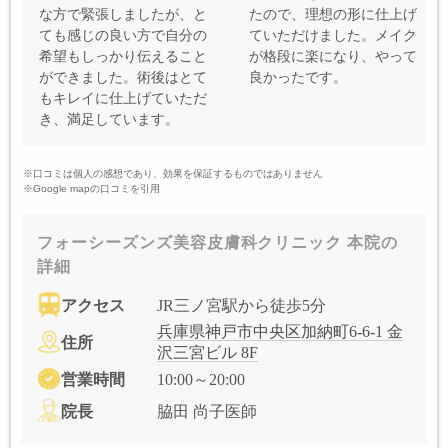
な方で緊張しましたが、と
たので、理想の形に仕上げ
ても感じの良い方で自分の
ていただけました。メイク
希望もしっかり伝えること
が格段に楽になり、やって
ができました。術後はとて
良かったです。
もキレイに仕上げていただ
き、満足しています。
※口コミは個人の感想であり、効果を保証するものではありません
※Google mapの口コミを引用
フォーシーズンズ美容皮膚科クリニック 本院の
詳細
アクセス
JR三ノ宮駅から徒歩5分
兵庫県神戸市中央区加納町6-6-1 金
住所
沢三宮ビル 8F
営業時間
10:00～20:00
院長
脇田 尚子医師