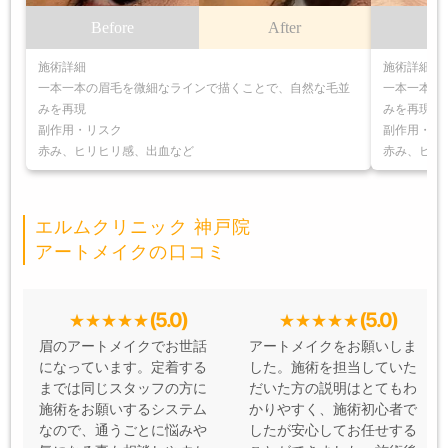
Before
After
B
施術詳細
施術詳細
一本一本の眉毛を微細なラインで描くことで、自然な毛並
一本一本の
みを再現
みを再現
副作用・リスク
副作用・リ
赤み、ヒリヒリ感、出血など
赤み、ヒリ
エルムクリニック 神戸院
アートメイクの口コミ
(5.0)
(5.0)
眉のアートメイクでお世話
アートメイクをお願いしま
になっています。定着する
した。施術を担当していた
までは同じスタッフの方に
だいた方の説明はとてもわ
施術をお願いするシステム
かりやすく、施術初心者で
なので、通うごとに悩みや
したが安心してお任せする