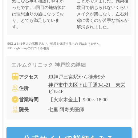
気になる事も相談しやすか
ことができました。施術後
ったです。3回目の施術後に
数日で信じられないくらい
は理想通りの眉になってお
メイクが楽になり、左右対
り、とても満足していま
称に書くのが苦手な悩みが
す。
解消されました。
※口コミは個人の感想であり、効果を保証するものではありません
※Google mapの口コミを引用
エルムクリニック 神戸院の詳細
アクセス
JR神戸三宮駅から徒歩9分
神戸市中央区下山手通3-1-21 東栄
住所
ビル4F
営業時間
【火水木金土】9:00～18:00
院長
七里 阿寿美医師