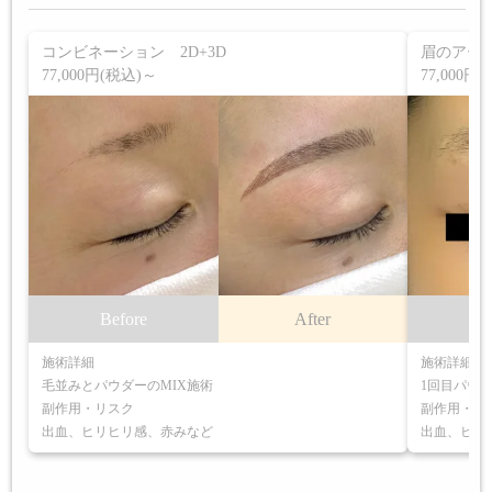
コンビネーション 2D+3D
眉のアー
77,000円(税込)～
77,000円
Before
After
B
施術詳細
施術詳細
毛並みとパウダーのMIX施術
1回目パウ
副作用・リスク
副作用・リ
出血、ヒリヒリ感、赤みなど
出血、ヒリ