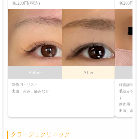
46,200円(税込)
46200円(
Before
After
B
副作用・リスク
施術詳細
出血、赤み、痛みなど
毛並みを作
す
副作用・リ
出血、赤み
クラージュクリニック