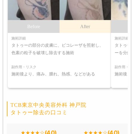
Before
After
B
施術詳細
施術詳細
タトゥーの部分の皮膚に、ピコレーザを照射し、
タトゥー
色素の粒子を破壊し除去する施術
ーを分解
副作用・リスク
副作用・リ
施術後より、痛み、腫れ、熱感、などがある
施術後よ
TCB東京中央美容外科 神戸院
タトゥー除去の口コミ
(4.0)
(4.0)