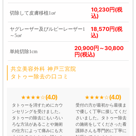
10,230円(税
切除して皮膚移植1㎠
込)
18,570円(税
ヤグレーザー及びルビーレーザー1
込)
～5㎠
20,900円～30,800
単純切除1cm
円(税込)
共立美容外科 神戸三宮院
タトゥー除去の口コミ
(4.0)
(4.0)
タトゥーを消すためにカウ
受付の方が最初から最後ま
ンセリングを受けました。
で優しく丁寧に接してくだ
タトゥーの除去にもいろい
さいました。タトゥー除去
ろな方法があることや施術
の施術をしてくださった看
の仕方によって痛みにも大
護師さんも専門的に丁寧に