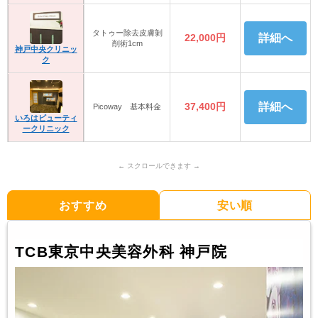
タトゥー除去皮膚剝
22,000円
詳細へ
削術1cm
神戸中央クリニッ
ク
37,400円
詳細へ
Picoway 基本料金
いろはビューティ
ークリニック
おすすめ
安い順
TCB東京中央美容外科 神戸院