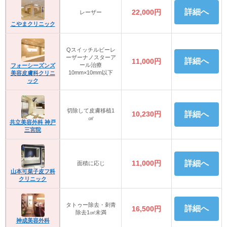
詳細へ
22,000円
レーザー
こやまクリニック
Qスイッチルビーレ
ーザーナノスターア
詳細へ
11,000円
ール治療
フォーシーズンズ
10mm×10mm以下
美容皮膚科クリニ
ック
切除して皮膚移植1
10,230円
詳細へ
㎠
共立美容外科 神戸
三宮院
11,000円
詳細へ
面積に応じ
山本可菜子皮フ科
クリニック
タトゥー除去・刺青
詳細へ
16,500円
除去1㎠未満
神成美容外科