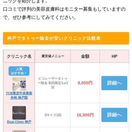
ニックを紹介します。
口コミで評判の美容皮膚科はモニター募集もしていますの
で、ぜひ参考にしてみてください。
神戸でタトゥー除去が安いクリニック比較表
クリニック名
金額
HP
最安値メニュー
人気
おすすめ！
ピコレーザータトゥ
8,050円
詳細へ
ー除去 初回限定1㎠1
回
TCB東京中央美容
外科 神戸院
詳細へ
16,500円
Sサイズ1回
Dual Clinic 神戸