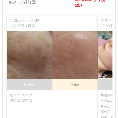
ルメッカ顔1回
込）
ピコレーザー治療
水光ピー
13,200円（税込）
19,800
Before
After
B
副作用・リスク
施術詳細
炎症後色素沈着
メラニン色
を与え、シ
副作用・リ
赤み、腫脹