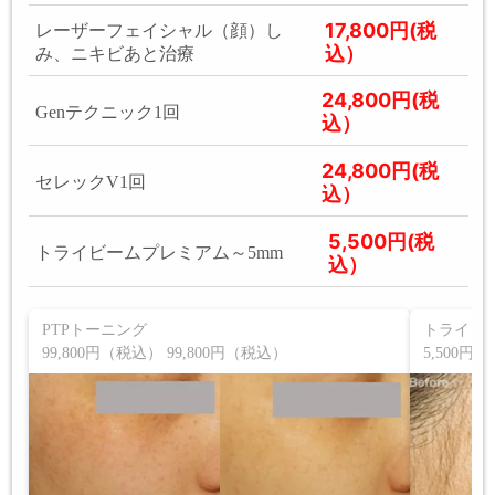
17,800円(税
レーザーフェイシャル（顔）し
込）
み、ニキビあと治療
24,800円(税
Genテクニック1回
込）
24,800円(税
セレックV1回
込）
5,500円(税
トライビームプレミアム～5mm
込）
PTPトーニング
トライビ
99,800円（税込） 99,800円（税込）
5,500円