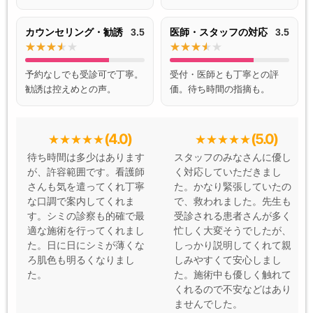
カウンセリング・勧誘
3.5
医師・スタッフの対応
3.5
予約なしでも受診可で丁寧。
受付・医師とも丁寧との評
勧誘は控えめとの声。
価。待ち時間の指摘も。
(4.0)
(5.0)
待ち時間は多少はあります
スタッフのみなさんに優し
が、許容範囲です。看護師
く対応していただきまし
さんも気を遣ってくれ丁寧
た。かなり緊張していたの
な口調で案内してくれま
で、救われました。先生も
す。シミの診察も的確で最
受診される患者さんが多く
適な施術を行ってくれまし
忙しく大変そうでしたが、
た。日に日にシミが薄くな
しっかり説明してくれて親
ろ肌色も明るくなりまし
しみやすくて安心しまし
た。
た。施術中も優しく触れて
くれるので不安などはあり
ませんでした。