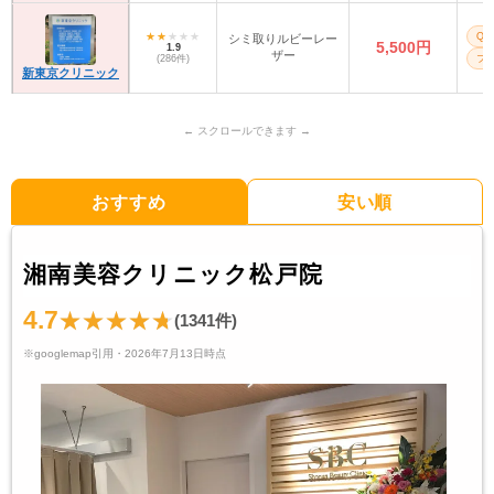
Q
シミ取りルビーレー
5,500円
1.9
ザー
(286件)
フォ
新東京クリニック
おすすめ
安い順
湘南美容クリニック松戸院
4.7
(1341件)
※googlemap引用・2026年7月13日時点