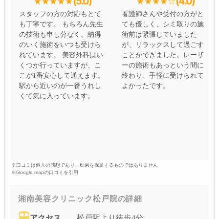
(5.0)
(4.0)
スタッフの方の対応もとて
看護師さんや受付の方がと
も丁寧です。 もちろん先生
ても優しく、シミ取りの施
の技術も申し分なく、納得
術前は緊張していました
のいく施術をいつも受けら
が、リラックスして過ごす
れています。 美容外科はい
ことができました。レーザ
くつか行っていますが、こ
ーの施術もあっという間に
こが1番安心して通えます。
終わり、手軽に受けられて
駅から近いのが一番うれし
よかったです。
くて気に入っています。
※口コミは個人の感想であり、効果を保証するものではありません
※Google mapの口コミを引用
湘南美容クリニック松戸院の詳細
アクセス
松戸駅より徒歩4分