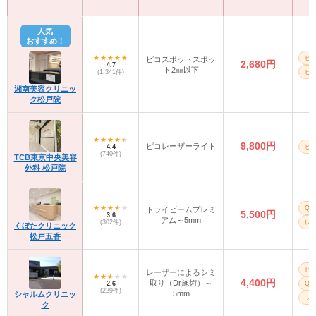
人気
おすすめ！
ピ
ピコスポットスポッ
2,680円
4.7
ト2㎜以下
(1,341件)
ピ
湘南美容クリニッ
ク松戸院
9,800円
ピコレーザーライト
4.4
ピ
(740件)
TCB東京中央美容
外科 松戸院
Q
トライビームプレミ
5,500円
3.6
アム～5mm
(302件)
レ
くぼたクリニック
松戸五香
ピ
レーザーによるシミ
4,400円
取り（Dr施術）～
2.6
Q
(229件)
5mm
シャルムクリニッ
フォ
ク