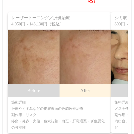
込）
レーザートーニング／肝斑治療
シミ取り
4,950円～143,130円（税込）
890円～1
Before
After
B
施術詳細
施術詳細
肝斑やくすみなどの皮膚表面の色調改善治療
メスを使わ
副作用・リスク
副作用・リ
疼痛・発赤・火傷・色素沈着・白斑・肝斑増悪・ざ瘡悪化
内出血、発
の可能性
ど