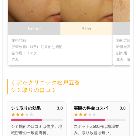
Before
After
B
施術詳細
施術詳細
肝斑改善に非常に効果的な施術
医師が高精
副作用・リスク
副作用・リ
赤み
赤み、痛み
くぼたクリニック松戸五香
シミ取りの口コミ
シミ取りの効果
3.0
実際の料金コスパ
3.0
シミ施術の口コミは僅少。地
スポット5,500円は相場並
域密着の一般皮膚科。
み。取り放題は無い。