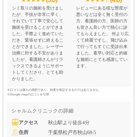
シミ取りの施術を受けまし
レビューにある様な態度が
たが、手技が非常に早く、
悪いなどは全く無く受付の
それでいて丁寧で安心して
方、看護師の方、医師の方
施術を受けることができま
も皆さん良い方で熱心に診
した。手際よく進めていた
てもらえました。 何より広
だき、緊張せずに終えるこ
くて綺麗ですし、飛び込み
とができました。レーザー
で行ってもすぐに受診出来
治療に対する不安がありま
ました。素早い対応と的確
したが、看護師さんがリラ
な施術にとても感謝してい
ックスできるようにサポー
ます。
トしてくださり、とても助
かりました。
※口コミは個人の感想であり、効果を保証するものではありません
※Google mapの口コミを引用
シャルムクリニックの詳細
アクセス
秋山駅より徒歩4分
住所
千葉県松戸市秋山68-5