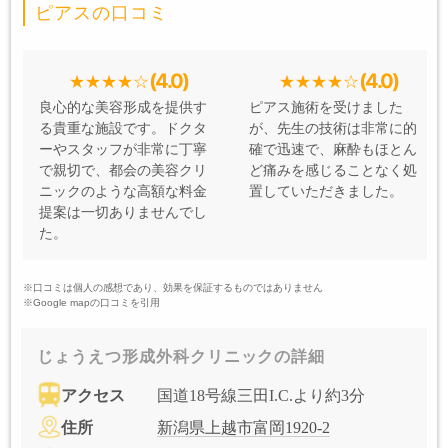
ピアスの口コミ
(4.0)
(4.0)
良心的な美容形成を提供す
ピアス施術を受けました
る貴重な施設です。ドクタ
が、先生の技術は非常に的
ーやスタッフが非常に丁寧
確で迅速で、麻酔もほとん
で親切で、都会の美容クリ
ど痛みを感じることなく処
ニックのような高額な料金
置していただきました。
提案は一切ありませんでし
た。
※口コミは個人の感想であり、効果を保証するものではありません
※Google mapの口コミを引用
じょうえつ形成外科クリニックの詳細
アクセス
国道18号線三田I.C.より約3分
住所
新潟県上越市富岡1920-2