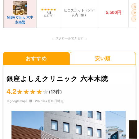
ピ
ピコスポット（5mm
5,500円
4.8
ピ
以内 1個）
(137件)
MiSA Clinic 六本
フォ
木本院
おすすめ
安い順
銀座よしえクリニック 六本木院
4.2
(13件)
※googlemap引用・2026年7月10日時点