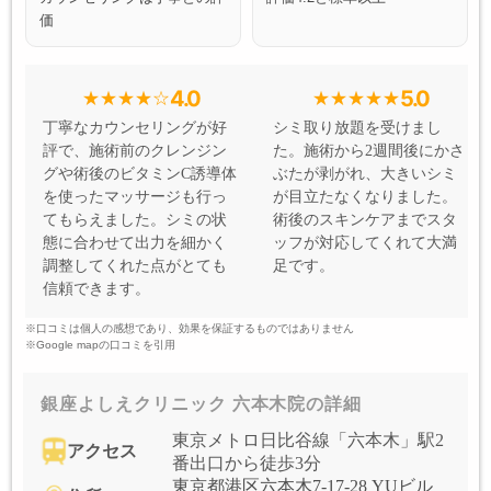
価
4.0
5.0
丁寧なカウンセリングが好
シミ取り放題を受けまし
評で、施術前のクレンジン
た。施術から2週間後にかさ
グや術後のビタミンC誘導体
ぶたが剥がれ、大きいシミ
を使ったマッサージも行っ
が目立たなくなりました。
てもらえました。シミの状
術後のスキンケアまでスタ
態に合わせて出力を細かく
ッフが対応してくれて大満
調整してくれた点がとても
足です。
信頼できます。
※口コミは個人の感想であり、効果を保証するものではありません
※Google mapの口コミを引用
銀座よしえクリニック 六本木院の詳細
東京メトロ日比谷線「六本木」駅2
アクセス
番出口から徒歩3分
東京都港区六本木7-17-28 YUビル