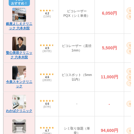
おすすめ！
ピ
ピコレーザー
6,050円
4.2
PQX（シミ単発）
(13件)
ピ
銀座よしえクリニ
ック 六本木院
ピ
ピコレーザー（直径
5,500円
4.5
1mm）
(307件)
ピ
聖心美容クリニッ
ク 六本木院
ピ
ピコスポット（5mm
11,000円
4.6
ピ
以内）
(283件)
今泉スキンクリニ
フォ
ック
-
-
4.6
ピ
(87件)
わかばクリニック
シミ取り放題（単
94,600円
4.7
ピ
発）
(290件)