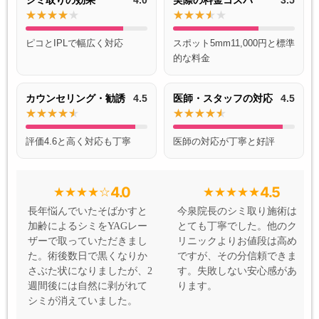
ピコとIPLで幅広く対応
スポット5mm11,000円と標準
的な料金
カウンセリング・勧誘
4.5
医師・スタッフの対応
4.5
評価4.6と高く対応も丁寧
医師の対応が丁寧と好評
4.0
4.5
長年悩んでいたそばかすと
今泉院長のシミ取り施術は
加齢によるシミをYAGレー
とても丁寧でした。他のク
ザーで取っていただきまし
リニックよりお値段は高め
た。術後数日で黒くなりか
ですが、その分信頼できま
さぶた状になりましたが、2
す。失敗しない安心感があ
週間後には自然に剥がれて
ります。
シミが消えていました。