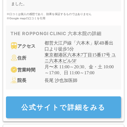
ました。
※口コミは個人の感想であり、効果を保証するものではありません
※Google mapの口コミを引用
THE ROPPONGI CLINIC 六本木院の詳細
都営大江戸線「六本木」駅4B番出
アクセス
口より徒歩5分
東京都港区六本木7丁目15番17号 ユ
住所
ニ六本木ビル5F
月〜木 11:00～20:30、金・土 10:00
営業時間
～17:00、日 11:00～17:00
院長
長尾 沙也加医師
公式サイトで詳細をみる