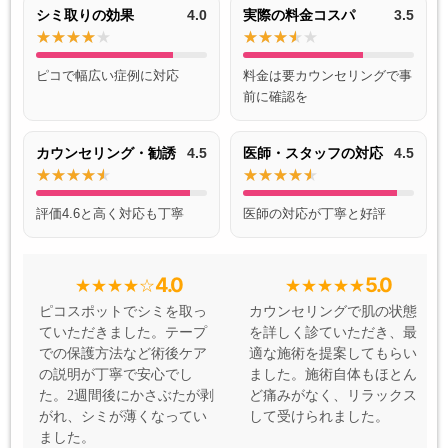
シミ取りの効果
4.0
実際の料金コスパ
3.5
ピコで幅広い症例に対応
料金は要カウンセリングで事
前に確認を
カウンセリング・勧誘
4.5
医師・スタッフの対応
4.5
評価4.6と高く対応も丁寧
医師の対応が丁寧と好評
4.0
5.0
ピコスポットでシミを取っ
カウンセリングで肌の状態
ていただきました。テープ
を詳しく診ていただき、最
での保護方法など術後ケア
適な施術を提案してもらい
の説明が丁寧で安心でし
ました。施術自体もほとん
た。2週間後にかさぶたが剥
ど痛みがなく、リラックス
がれ、シミが薄くなってい
して受けられました。
ました。