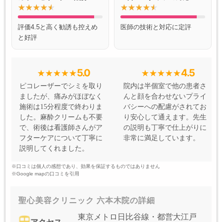
評価4.5と高く勧誘も控えめ
医師の技術と対応に定評
と好評
5.0
4.5
ピコレーザーでシミを取り
院内は半個室で他の患者さ
ましたが、痛みがほぼなく
んと顔を合わせないプライ
施術は15分程度で終わりま
バシーへの配慮がされてお
した。麻酔クリームも不要
り安心して通えます。先生
で、術後は看護師さんがア
の説明も丁寧で仕上がりに
フターケアについて丁寧に
非常に満足しています。
説明してくれました。
※口コミは個人の感想であり、効果を保証するものではありません
※Google mapの口コミを引用
聖心美容クリニック 六本木院の詳細
東京メトロ日比谷線・都営大江戸