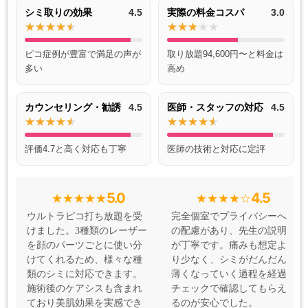
シミ取りの効果
4.5
実際の料金コスパ
3.0
ピコ症例が豊富で満足の声が
取り放題94,600円〜と料金は
多い
高め
カウンセリング・勧誘
4.5
医師・スタッフの対応
4.5
評価4.7と高く対応も丁寧
医師の技術と対応に定評
5.0
4.5
ウルトラピコ打ち放題を受
完全個室でプライバシーへ
けました。3種類のレーザー
の配慮があり、先生の説明
を顔のパーツごとに使い分
が丁寧です。痛みも想定よ
けてくれるため、様々な種
り少なく、シミがだんだん
類のシミに対応できます。
薄くなっていく過程を経過
施術後のケアシスも含まれ
チェックで確認してもらえ
ており美肌効果を実感でき
るのが安心でした。