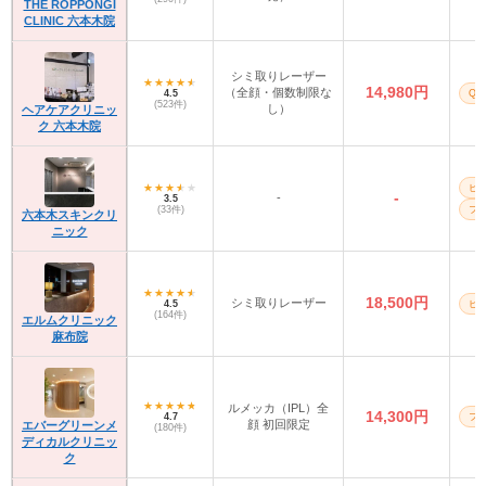
THE ROPPONGI
CLINIC 六本木院
シミ取りレーザー
14,980円
（全顔・個数制限な
4.5
Q
(523件)
し）
ヘアケアクリニッ
ク 六本木院
ピ
-
-
3.5
(33件)
フォ
六本木スキンクリ
ニック
18,500円
シミ取りレーザー
4.5
ピ
(164件)
エルムクリニック
麻布院
ルメッカ（IPL）全
14,300円
4.7
フォ
顔 初回限定
エバーグリーンメ
(180件)
ディカルクリニッ
ク