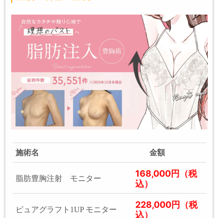
施術名
金額
168,000円（税
脂肪豊胸注射 モニター
込）
228,000円（税
ピュアグラフト1UP モニター
込）