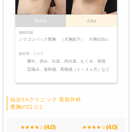
Before
After
施術詳細
シリコンバック豊胸 （大胸筋下） 片胸325cc
副作用・リスク
腫れ、赤み、出血、内出血、むくみ、発熱
②痛み、違和感、異物感（１～３ヵ月）など
仙台TAクリニック 美容外科
豊胸の口コミ
(4.0)
(4.0)