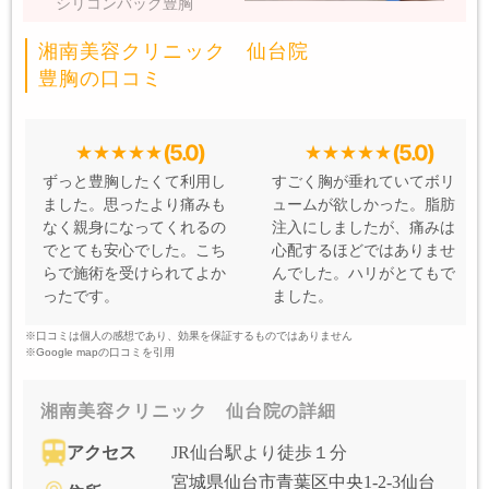
シリコンバッグ豊胸
湘南美容クリニック 仙台院
豊胸の口コミ
(5.0)
(5.0)
ずっと豊胸したくて利用し
すごく胸が垂れていてボリ
ました。思ったより痛みも
ュームが欲しかった。脂肪
なく親身になってくれるの
注入にしましたが、痛みは
でとても安心でした。こち
心配するほどではありませ
らで施術を受けられてよか
んでした。ハリがとてもで
ったです。
ました。
※口コミは個人の感想であり、効果を保証するものではありません
※Google mapの口コミを引用
湘南美容クリニック 仙台院の詳細
アクセス
JR仙台駅より徒歩１分
宮城県仙台市青葉区中央1-2-3仙台