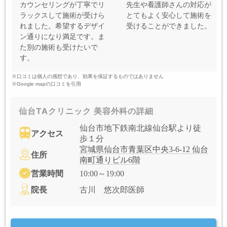
カウンセリングが丁寧でリ
先生や看護師さんの対応が
ラックスして施術が受けら
とてもよく安心して施術を
れました。希望するデザイ
受けることができました。
ン通りになり満足です。ま
た別の施術も受けたいで
す。
※口コミは個人の感想であり、効果を保証するものではありません
※Google mapの口コミを引用
仙台TAクリニック 美容外科の詳細
仙台市地下鉄南北線仙台駅より徒
アクセス
歩１分
宮城県仙台市青葉区中央3-6-12 仙台
住所
南町通りビル6階
営業時間
10:00～19:00
院長
古川 悠次郎医師