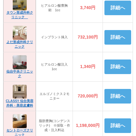
ヒアルロン酸豊胸
3,740円
詳細へ
術 1cc
タウン形成外科ク
リニック
732,100円
詳細へ
インプラント挿入
よだ形成外科クリ
ニック
ヒアルロン酸注入
1,340円
詳細へ
1cc
仙台中央クリニッ
ク
エルゴノミクス２モ
720,000円
詳細へ
ニター
CLASSY 仙台美容
外科・美容皮膚科
脂肪豊胸(コンデンス
1,198,000円
詳細へ
リッチ) ※採取・作
成・注入料込
セントローズクリ
ニック