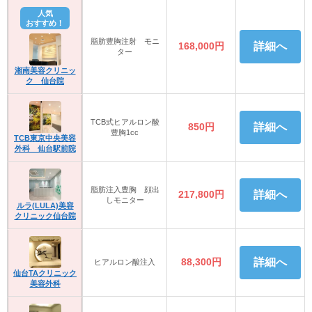
人気
おすすめ！
脂肪豊胸注射 モニ
168,000円
詳細へ
ター
湘南美容クリニッ
ク 仙台院
TCB式ヒアルロン酸
850円
詳細へ
豊胸1cc
TCB東京中央美容
外科 仙台駅前院
脂肪注入豊胸 顔出
217,800円
詳細へ
しモニター
ルラ(LULA)美容
クリニック仙台院
88,300円
詳細へ
ヒアルロン酸注入
仙台TAクリニック
美容外科