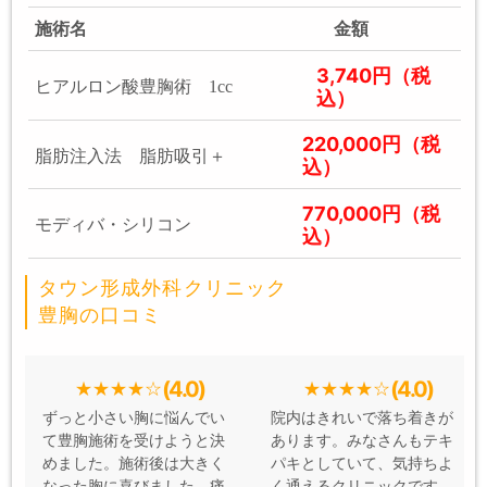
施術名
金額
3,740円（税
ヒアルロン酸豊胸術 1cc
込）
220,000円（税
脂肪注入法 脂肪吸引＋
込）
770,000円（税
モディバ・シリコン
込）
タウン形成外科クリニック
豊胸の口コミ
(4.0)
(4.0)
ずっと小さい胸に悩んでい
院内はきれいで落ち着きが
て豊胸施術を受けようと決
あります。みなさんもテキ
めました。施術後は大きく
パキとしていて、気持ちよ
なった胸に喜びました。痛
く通えるクリニックです。