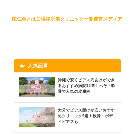
匡仁会とは
ご挨拶
所属クリニック一覧
運営メディア
人気記事
沖縄で安くピアス穴あけができ
るおすすめ病院12選！へそ・軟
骨で人気の皮膚科
大分でピアス開けが安いおすす
めクリニック9選！軟骨・ボデ
ィピアスも