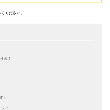
みてください。
？
4選！
FU
リット