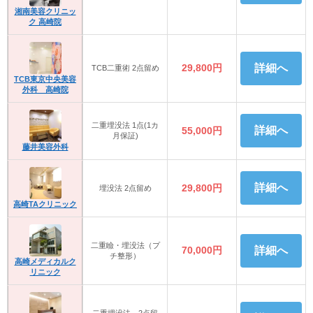
湘南美容クリニッ
ク 高崎院
29,800円
詳細へ
TCB二重術 2点留め
TCB東京中央美容
外科 高崎院
二重埋没法 1点(1カ
詳細へ
55,000円
月保証)
藤井美容外科
詳細へ
29,800円
埋没法 2点留め
高崎TAクリニック
二重瞼・埋没法（プ
70,000円
詳細へ
チ整形）
高崎メディカルク
リニック
二重埋没法 2点留