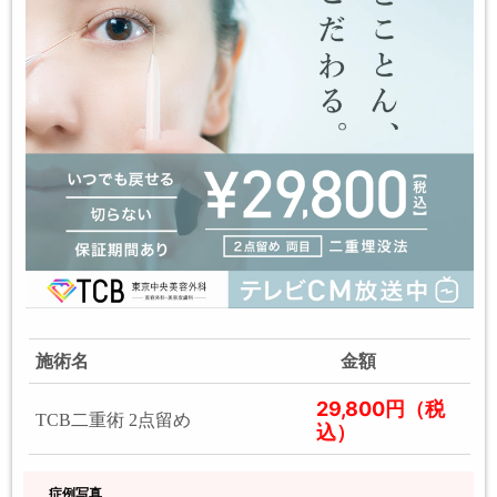
施術名
金額
29,800円（税
TCB二重術 2点留め
込）
症例写真