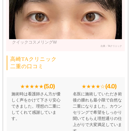
クイックコスメリングW
出典：TAクリニック
高崎TAクリニック
二重の口コミ
(5.0)
(4.0)
施術時は看護師さん方が優
名医に施術していただき術
しく声をかけて下さり安心
後の腫れも最小限で自然な
できました。理想の二重に
二重になりました。カウン
してくれて感謝していま
セリングで希望をしっかり
す。
聞いてもらえ理想通りの仕
上がりで大変満足していま
す。