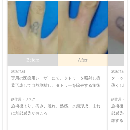
Before
After
B
施術詳細
施術詳細
専用の医療用レーザーにて、タトゥーを照射し瘡
タトゥー
蓋形成して自然剥離し、タトゥーを除去する施術
薄くし除
副作用・リスク
副作用・リ
施術後より、痛み、腫れ、熱感、水疱形成、まれ
施術後よ
に創部感染がおこる
部感染の
離する