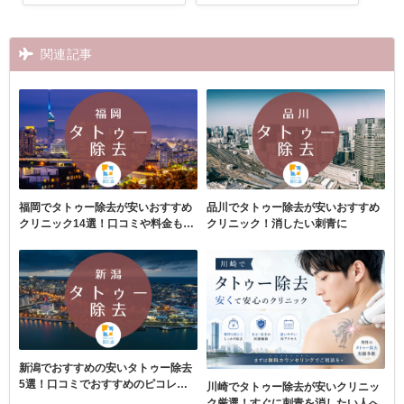
モニター制度も
モニター価格など
関連記事
福岡でタトゥー除去が安いおすすめ
品川でタトゥー除去が安いおすすめ
クリニック14選！口コミや料金も紹
クリニック！消したい刺青に
介
新潟でおすすめの安いタトゥー除去
5選！口コミでおすすめのピコレー
川崎でタトゥー除去が安いクリニッ
ザーも
ク厳選！すぐに刺青を消したい人へ