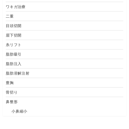
ワキガ治療
二重
目頭切開
眉下切開
糸リフト
脂肪吸引
脂肪注入
脂肪溶解注射
豊胸
骨切り
鼻整形
小鼻縮小