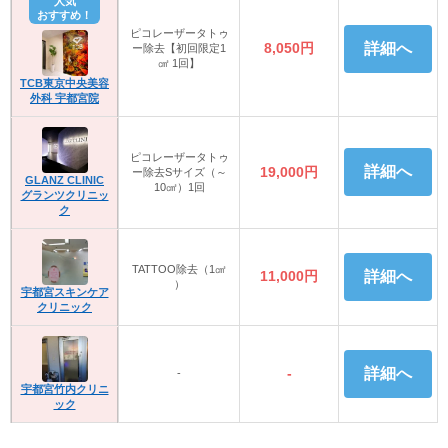
人気
おすすめ！
ピコレーザータトゥ
8,050円
詳細へ
ー除去【初回限定1
㎠ 1回】
TCB東京中央美容
外科 宇都宮院
ピコレーザータトゥ
詳細へ
19,000円
ー除去Sサイズ（～
GLANZ CLINIC
10㎠）1回
グランツクリニッ
ク
TATTOO除去（1㎠
11,000円
詳細へ
）
宇都宮スキンケア
クリニック
-
詳細へ
-
宇都宮竹内クリニ
ック