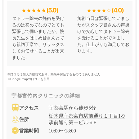
(5.0)
(4.0)
タトゥー除去の施術を受け
施術当日は緊張していまし
るのは初めてなのでとても
たがスタッフ皆さんの声掛
緊張して伺いましたが、院
けで安心してタトゥー除去
長先生をはじめ皆さんとて
を受けることができまし
も親切丁寧で、リラックス
た。仕上がりも満足してお
してお任せすることが出来
ります。
ました。
※口コミは個人の感想であり、効果を保証するものではありません
※Google mapの口コミを引用
宇都宮竹内クリニックの詳細
アクセス
宇都宮駅から徒歩5分
栃木県宇都宮市駅前通り１丁目1-9
住所
駅前通り第一ビル６F
営業時間
10:00〜18:00