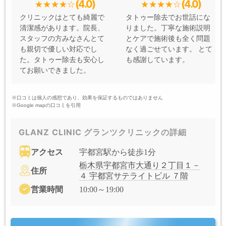
(4.0)
(4.0)
クリニックはとても綺麗で
タトゥー除去でお世話にな
清潔感があります。院長、
りました。丁寧な施術説明
スタッフの方みなさんとて
とケアで施術後も全く問題
も親切で優しい対応でし
なく過ごせています。 とて
た。タトゥー除去も安心し
も感謝しています。
てお願いできました。
※口コミは個人の感想であり、効果を保証するものではありません
※Google mapの口コミを引用
GLANZ CLINIC グランツクリニックの詳細
アクセス
宇都宮駅から徒歩1分
栃木県宇都宮市大通り２丁目１－
住所
４ 宇都宮サテライトビル ７階
営業時間
10:00～19:00