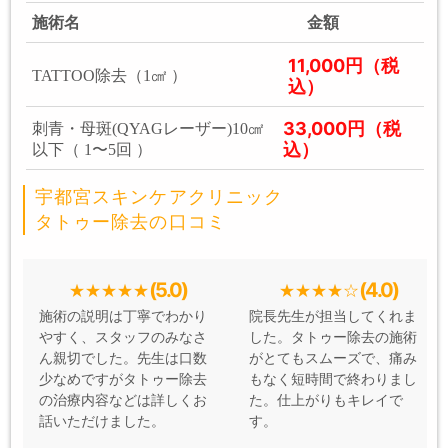
施術名
金額
11,000円（税
TATTOO除去（1㎠ ）
込）
33,000円（税
刺青・母斑(QYAGレーザー)10㎠
込）
以下（ 1〜5回 ）
宇都宮スキンケアクリニック
タトゥー除去の口コミ
(5.0)
(4.0)
施術の説明は丁寧でわかり
院長先生が担当してくれま
やすく、スタッフのみなさ
した。タトゥー除去の施術
ん親切でした。先生は口数
がとてもスムーズで、痛み
少なめですがタトゥー除去
もなく短時間で終わりまし
の治療内容などは詳しくお
た。仕上がりもキレイで
話いただけました。
す。