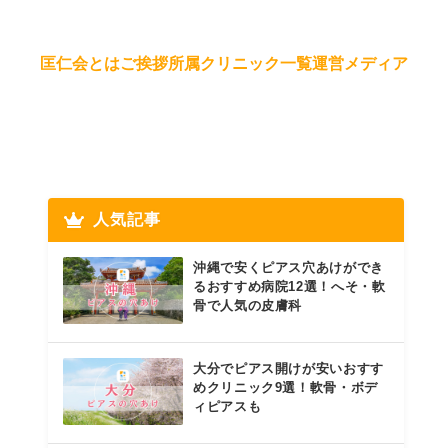
匡仁会とは
ご挨拶
所属クリニック一覧
運営メディア
人気記事
沖縄で安くピアス穴あけができ
るおすすめ病院12選！へそ・軟
骨で人気の皮膚科
大分でピアス開けが安いおすす
めクリニック9選！軟骨・ボデ
ィピアスも