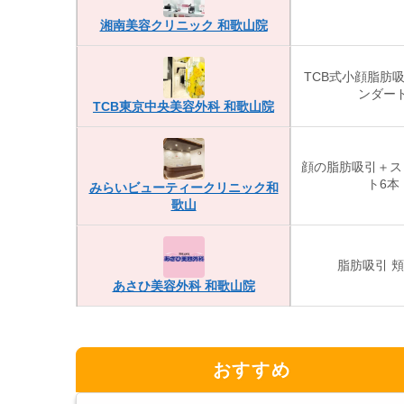
湘南美容クリニック 和歌山院
TCB式小顔脂肪吸
ンダー
TCB東京中央美容外科 和歌山院
顔の脂肪吸引＋ス
ト6本
みらいビューティークリニック和
歌山
脂肪吸引 
あさひ美容外科 和歌山院
おすすめ