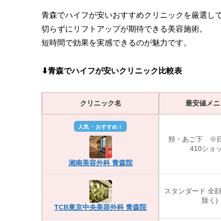
青森でハイフが安いおすすめクリニックを厳選し
切らずにリフトアップが期待できる美容施術。
短時間で効果を実感できるのが魅力です。
⬇︎青森でハイフが安いクリニック比較表
クリニック名
最安値メニ
・
人気
おすすめ！
頬・あご下 ※
410ショ
湘南美容外科 青森院
スタンダード 全顔
除く)
TCB東京中央美容外科 青森院