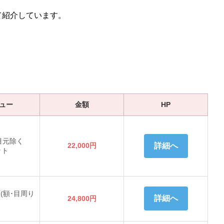
て紹介しています。
ュー
金額
HP
目元除く
22,000円
詳細へ
ット
(額･目周り
詳細へ
24,800円