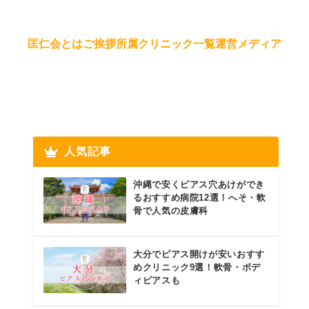
匡仁会とは
ご挨拶
所属クリニック一覧
運営メディア
人気記事
沖縄で安くピアス穴あけができ
るおすすめ病院12選！へそ・軟
骨で人気の皮膚科
大分でピアス開けが安いおすす
めクリニック9選！軟骨・ボデ
ィピアスも