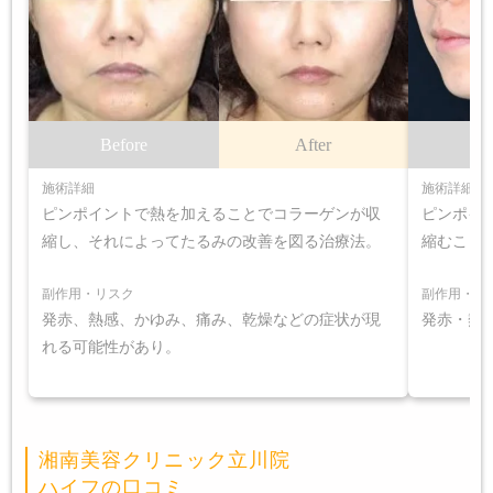
Before
After
B
施術詳細
施術詳細
ピンポイントで熱を加えることでコラーゲンが収
ピンポイ
縮し、それによってたるみの改善を図る治療法。
縮むこと
副作用・リスク
副作用・リ
発赤、熱感、かゆみ、痛み、乾燥などの症状が現
発赤・熱
れる可能性があり。
湘南美容クリニック立川院
ハイフの口コミ