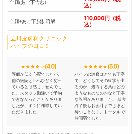
全顔(あご下含む)
込）
110,000円（税
全顔+あご下脂肪溶解
込）
立川皮膚科クリニック
ハイフの口コミ
(4.0)
(5.0)
評価が低く心配でしたが、
ハイフの診察はとても丁寧
他の病院と比べひどく劣っ
で、どうしてその症状が出
ているとは感じませんでし
るのか、処方する薬はどの
た。スタッフ勘違いで予約
ようなものなのかなど丁寧
できなかったことがありま
な説明がありました。 診察
したが、すぐに謝罪してい
終了後もお会計までさほど
ただきました。
待つことなく、トータルで1
時間弱でした。