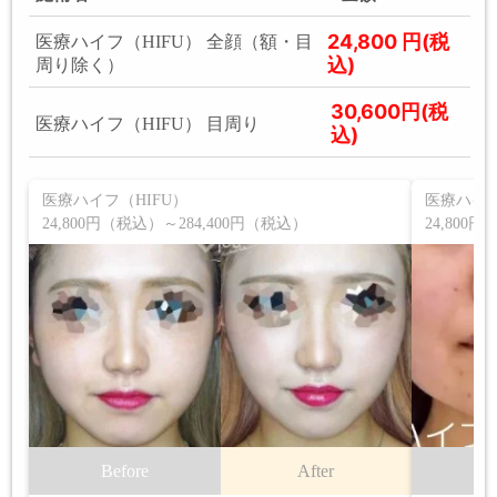
24,800 円(税
医療ハイフ（HIFU） 全顔（額・目
込)
周り除く）
30,600円(税
医療ハイフ（HIFU） 目周り
込)
医療ハイフ（HIFU）
医療ハイフ
24,800円（税込）～284,400円（税込）
24,800
Before
After
B