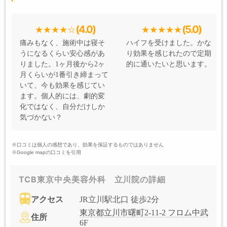
(4.0)
(5.0)
痛みもなく、施術中は寝そ
ハイフを受けました。かな
うになるくらい安心感があ
り効果を感じれたので定期
りました。1ヶ月後から2ヶ
的に通いたいと思います。
月くらいが1番引き締まって
いて、今も効果を感じてい
ます。個人的には、劇的変
化ではなく、自分だけしか
気づかない？
※口コミは個人の感想であり、効果を保証するものではありません
※Google mapの口コミを引用
TCB東京中央美容外科 立川院の詳細
アクセス
JR立川駅北口 徒歩2分
東京都立川市曙町2-11-2 フロム中武
住所
6F