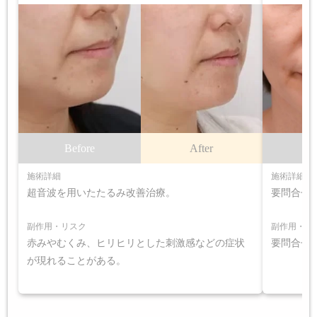
Before
After
B
施術詳細
施術詳細
超音波を用いたたるみ改善治療。
要問合せ
副作用・リスク
副作用・リ
赤みやむくみ、ヒリヒリとした刺激感などの症状
要問合せ
が現れることがある。