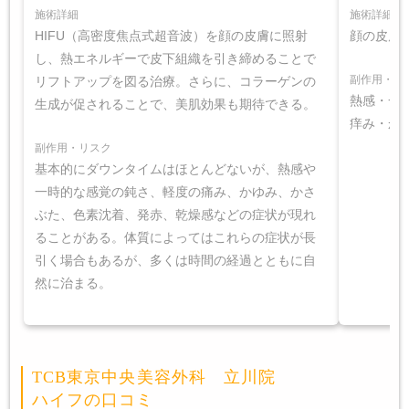
施術詳細
施術詳細
HIFU（高密度焦点式超音波）を顔の皮膚に照射
顔の皮膚へ
し、熱エネルギーで皮下組織を引き締めることで
副作用・リ
リフトアップを図る治療。さらに、コラーゲンの
熱感・一
生成が促されることで、美肌効果も期待できる。
痒み・か
副作用・リスク
基本的にダウンタイムはほとんどないが、熱感や
一時的な感覚の鈍さ、軽度の痛み、かゆみ、かさ
ぶた、色素沈着、発赤、乾燥感などの症状が現れ
ることがある。体質によってはこれらの症状が長
引く場合もあるが、多くは時間の経過とともに自
然に治まる。
TCB東京中央美容外科 立川院
ハイフの口コミ