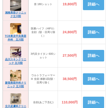
19,800円
詳細へ
首 180ショット
湘南美容クリニッ
ク立川院
医療ハイフ（HIFU）
24,800円
詳細へ
全顔（額・目周り除
く）
TCB東京中央美容
外科 立川院
3代目タイタン 600シ
27,500円
詳細へ
ョット
品川スキンクリニ
ック 立川院
ウルトラフォーマー
38,500円
詳細へ
Ⅲ 全顔 体験1回(額・
目周り除く
新宿美容外科クリ
ニック 立川院
110,000円
詳細へ
全顔(あご下含む)
立川皮膚科クリニ