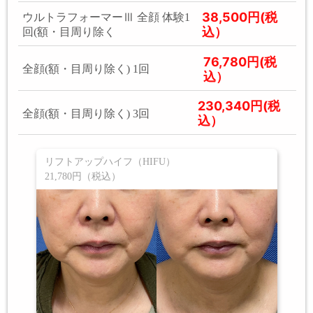
38,500円(税
ウルトラフォーマーⅢ 全顔 体験1
込）
回(額・目周り除く
76,780円(税
全顔(額・目周り除く) 1回
込）
230,340円(税
全顔(額・目周り除く) 3回
込）
リフトアップハイフ（HIFU）
21,780円（税込）