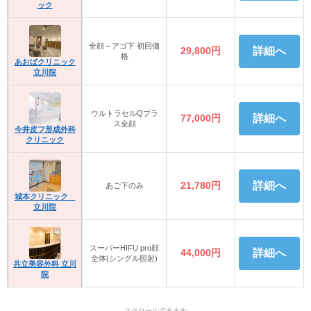
ック
全顔～アゴ下 初回価
29,800円
詳細へ
格
あおばクリニック
立川院
ウルトラセルQプラ
77,000円
詳細へ
ス全顔
今井皮フ形成外科
クリニック
21,780円
詳細へ
あご下のみ
城本クリニック
立川院
スーパーHIFU pro顔
44,000円
詳細へ
全体(シングル照射)
共立美容外科 立川
院