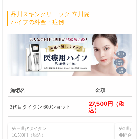
品川スキンクリニック 立川院
ハイフの料金・症例
施術名
金額
27,500円（税
3代目タイタン 600ショット
込）
第三世代タイタン
第3世代
16,500円（税込）
要問合せ