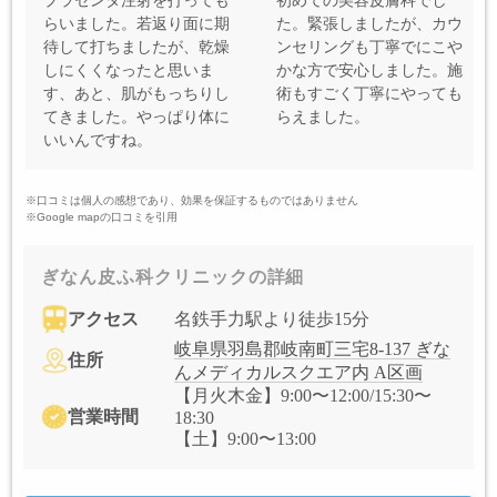
プラセンタ注射を打っても
初めての美容皮膚科でし
らいました。若返り面に期
た。緊張しましたが、カウ
待して打ちましたが、乾燥
ンセリングも丁寧でにこや
しにくくなったと思いま
かな方で安心しました。施
す、あと、肌がもっちりし
術もすごく丁寧にやっても
てきました。やっぱり体に
らえました。
いいんですね。
※口コミは個人の感想であり、効果を保証するものではありません
※Google mapの口コミを引用
ぎなん皮ふ科クリニックの詳細
アクセス
名鉄手力駅より徒歩15分
岐阜県羽島郡岐南町三宅8-137 ぎな
住所
んメディカルスクエア内 A区画
【月火木金】9:00〜12:00/15:30〜
営業時間
18:30
【土】9:00〜13:00