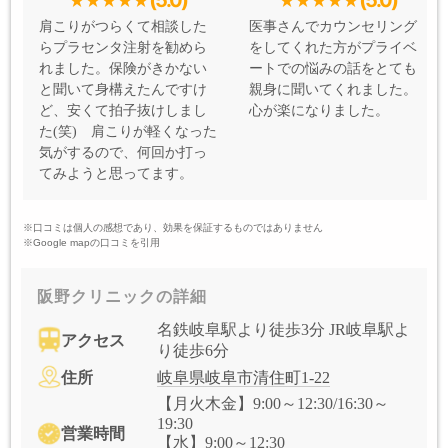
(5.0)
(5.0)
肩こりがつらくて相談した
医事さんでカウンセリング
らプラセンタ注射を勧めら
をしてくれた方がプライベ
れました。保険がきかない
ートでの悩みの話をとても
と聞いて身構えたんですけ
親身に聞いてくれました。
ど、安くて拍子抜けしまし
心が楽になりました。
た(笑) 肩こりが軽くなった
気がするので、何回か打っ
てみようと思ってます。
※口コミは個人の感想であり、効果を保証するものではありません
※Google mapの口コミを引用
阪野クリニックの詳細
名鉄岐阜駅より徒歩3分 JR岐阜駅よ
アクセス
り徒歩6分
住所
岐阜県岐阜市清住町1-22
【月火木金】9:00～12:30/16:30～
19:30
営業時間
【水】9:00～12:30