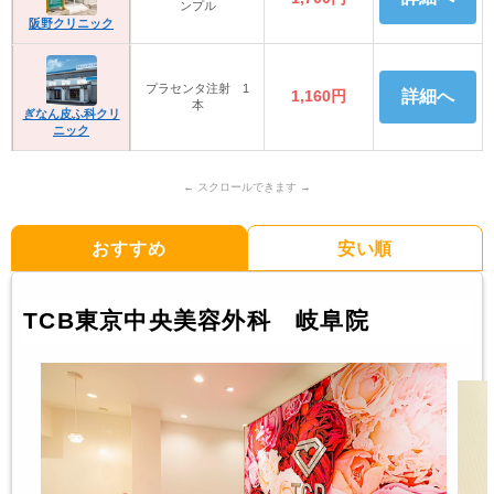
ンプル
阪野クリニック
プラセンタ注射 1
1,160円
詳細へ
本
ぎなん皮ふ科クリ
ニック
おすすめ
安い順
TCB東京中央美容外科 岐阜院