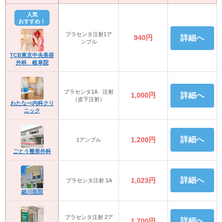
人気
おすすめ！
プラセンタ注射1ア
940円
詳細へ
ンプル
TCB東京中央美容
外科 岐阜院
プラセンタ1A 注射
1,000円
詳細へ
（皮下注射）
わたなべ内科クリ
ニック
詳細へ
1,200円
1アンプル
ごとう整形外科
詳細へ
1,023円
プラセンタ注射 1A
細川医院
プラセンタ注射 2ア
詳細へ
1,700円