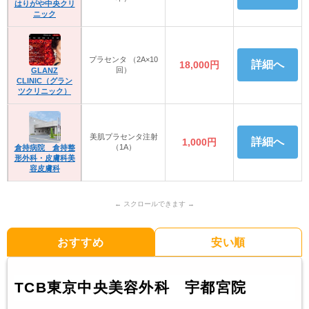
はりがや中央クリ
ニック
プラセンタ （2A×10
詳細へ
18,000円
回）
GLANZ
CLINIC（グラン
ツクリニック）
美肌プラセンタ注射
詳細へ
1,000円
（1A）
倉持病院 倉持整
形外科・皮膚科美
容皮膚科
おすすめ
安い順
TCB東京中央美容外科 宇都宮院