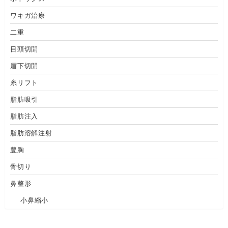
ワキガ治療
二重
目頭切開
眉下切開
糸リフト
脂肪吸引
脂肪注入
脂肪溶解注射
豊胸
骨切り
鼻整形
小鼻縮小