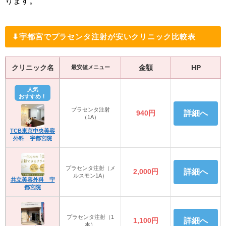
ります。
⬇︎宇都宮でプラセンタ注射が安いクリニック比較表
クリニック名
金額
HP
最安値メニュー
人気
おすすめ！
プラセンタ注射
940円
詳細へ
（1A）
TCB東京中央美容
外科 宇都宮院
プラセンタ注射（メ
2,000円
詳細へ
ルスモン1A）
共立美容外科 宇
都宮院
プラセンタ注射（1
1,100円
詳細へ
本）