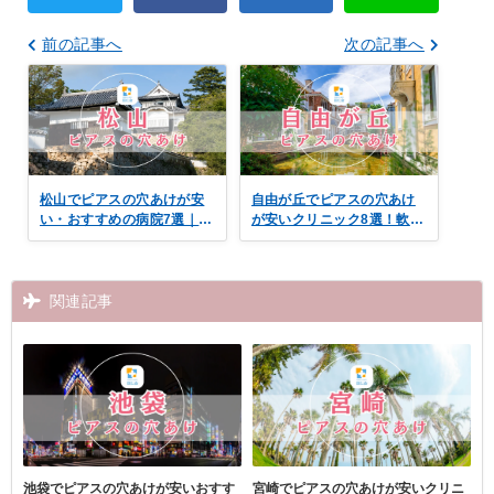
前の記事へ
次の記事へ
松山でピアスの穴あけが安
自由が丘でピアスの穴あけ
い・おすすめの病院7選｜口
が安いクリニック8選！軟
コミ付き
骨・ボディピアスも
関連記事
池袋でピアスの穴あけが安いおすす
宮崎でピアスの穴あけが安いクリニ