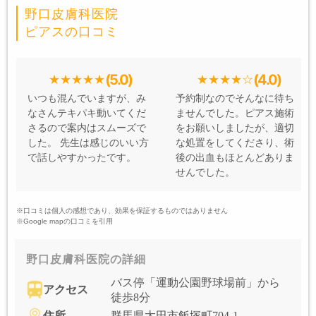
野口皮膚科医院
ピアスの口コミ
(5.0)
(4.0)
いつも混んでいますが、み
予約制なのでそんなに待ち
なさんテキパキ動いてくだ
ませんでした。ピアス施術
さるので案内はスムーズで
をお願いしましたが、適切
した。 先生は感じのいい方
な処置をしてくださり、術
で話しやすかったです。
後の出血もほとんどありま
せんでした。
※口コミは個人の感想であり、効果を保証するものではありません
※Google mapの口コミを引用
野口皮膚科医院の詳細
バス停「運動公園野球場前」から
アクセス
徒歩8分
住所
群馬県太田市飯塚町704-1