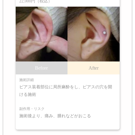
22,000円（税込）
Before
After
施術詳細
ピアス装着部位に局所麻酔をし、ピアスの穴を開
ける施術
副作用・リスク
施術後より、痛み、腫れなどがおこる