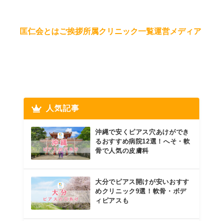
匡仁会とは
ご挨拶
所属クリニック一覧
運営メディア
人気記事
沖縄で安くピアス穴あけができ
るおすすめ病院12選！へそ・軟
骨で人気の皮膚科
大分でピアス開けが安いおすす
めクリニック9選！軟骨・ボデ
ィピアスも