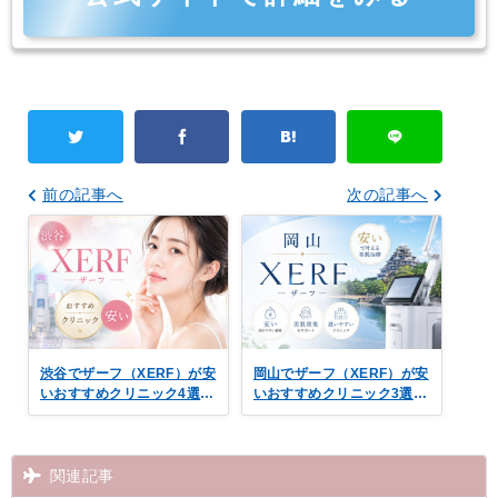
前の記事へ
次の記事へ
渋谷でザーフ（XERF）が安
岡山でザーフ（XERF）が安
いおすすめクリニック4選！
いおすすめクリニック3選！
料金・口コミを比較
切らずにたるみ改善
関連記事