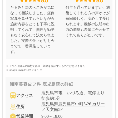
5.0
5.0
たるみと頬のへこみが気に
何年も通っていますが、施
なって相談しました。症例
術してくれる方の声かけが
写真を見せてもらいながら
毎回優しく、安心して受け
施術内容をとても丁寧に説
られます。機械の説明や出
明してくれて、無理な勧誘
力の調整も希望に合わせて
もなく安心して決められま
くれてありがたいです。
した。実際の仕上がりも今
までで一番満足していま
す。
※口コミは個人の感想であり、効果を保証するものではありません
※Google mapの口コミを引用
湘南美容皮フ科 鹿児島院の詳細
鹿児島市電「いづろ通」電停より
アクセス
徒歩約1分
鹿児島県鹿児島市中町5-26 カリー
住所
ノ天文館5F
営業時間
9:00～18:00