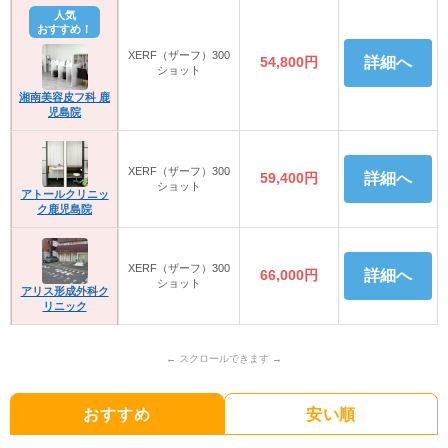
人気
おすすめ！
XERF（ザーフ）300
54,800円
詳細へ
ショット
湘南美容皮フ科 鹿
児島院
XERF（ザーフ）300
59,400円
詳細へ
ショット
アトールクリニッ
ク鹿児島院
XERF（ザーフ）300
66,000円
詳細へ
ショット
アリス形成外科ク
リニック
おすすめ
安い順