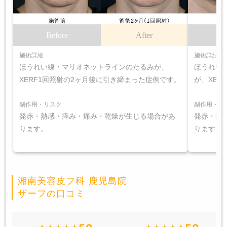
Before
After
B
施術詳細
施術詳細
ほうれい線・マリオネットラインのたるみが、
ほうれい
XERF1回照射の2ヶ月後に引き締まった症例です。
が、XER
副作用・リスク
副作用・リ
発赤・熱感・痒み・痛み・乾燥が生じる場合があ
発赤・熱
ります。
ります。
湘南美容皮フ科 鹿児島院
ザーフの口コミ