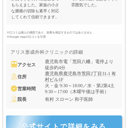
もらえました。家族の小さ
雰囲気でした。
な腫瘍の切除も素早く対応
してくれて信頼できます。
※口コミは個人の感想であり、効果を保証するものではありません
※Google mapの口コミを引用
アリス形成外科クリニックの詳細
鹿児島市電「荒田八幡」電停より
アクセス
徒歩約4分
鹿児島県鹿児島市荒田2丁目31-1 有
住所
村ビル1F
火・金 9:30～18:00／水・第2第4土
営業時間
9:30～17:00（木曜午後は手術）
院長
有村 スローン 和子医師
公式サイトで詳細をみる