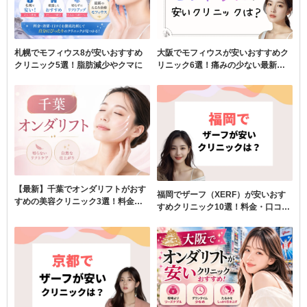
大阪でモフィウスが安いおすすめク
札幌でモフィウス8が安いおすすめ
リニック6選！痛みの少ない最新美
クリニック5選！脂肪減少やクマに
容
【最新】千葉でオンダリフトがおす
福岡でザーフ（XERF）が安いおす
すめの美容クリニック3選！料金・
すめクリニック10選！料金・口コミ
口コミを比較
を比較