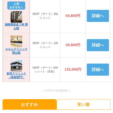
人気
おすすめ！
XERF（ザーフ）300
54,800円
詳細へ
ショット
湘南美容皮フ科 岡
山院
XERF（ザーフ）100
29,800円
詳細へ
ショット
エルムクリニック
岡山院
XERF（ザーフ）600
132,000円
詳細へ
ショット（全顔）
多田クリニック
（美容部門）
おすすめ
安い順