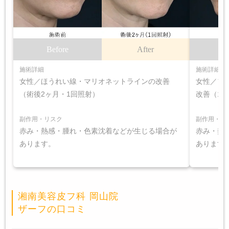
Before
After
B
施術詳細
施術詳細
女性／ほうれい線・マリオネットラインの改善
女性／フ
（術後2ヶ月・1回照射）
改善（1
副作用・リスク
副作用・リ
赤み・熱感・腫れ・色素沈着などが生じる場合が
赤み・熱
あります。
あります
湘南美容皮フ科 岡山院
ザーフの口コミ