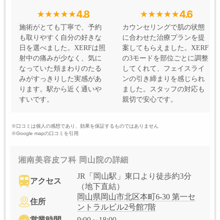
4.8
4.6
施術がとても丁寧で、予約
カウンセリングで肌の状態
も取りやすく自分の好きな
に合わせた治療プランを提
日を選べました。XERFは照
案してもらえました。XERF
射中の痛みが少なく、気に
の3モードを部位ごとに調整
なっていた頬まわりのたる
してくれて、フェイスライ
みがすっきりした実感があ
ンの引き締まりを感じられ
ります。駅から近く通いや
ました。スタッフの対応も
すいです。
親切で安心です。
※口コミは個人の感想であり、効果を保証するものではありません
※Google mapの口コミを引用
湘南美容皮フ科 岡山院の詳細
JR「岡山駅」東口より徒歩約3分
アクセス
（地下直結）
岡山県岡山市北区本町6-30 第一セ
住所
ントラルビル2号館7階
営業時間
9:00～18:00