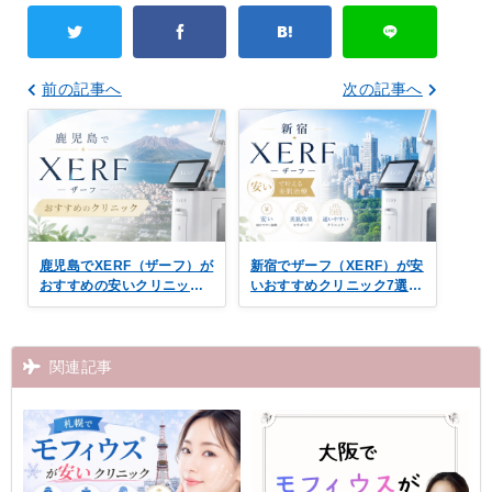
前の記事へ
次の記事へ
鹿児島でXERF（ザーフ）が
新宿でザーフ（XERF）が安
おすすめの安いクリニック3
いおすすめクリニック7選！
選｜新しい高周波たるみ治
フェイスの引き締めに
療
関連記事