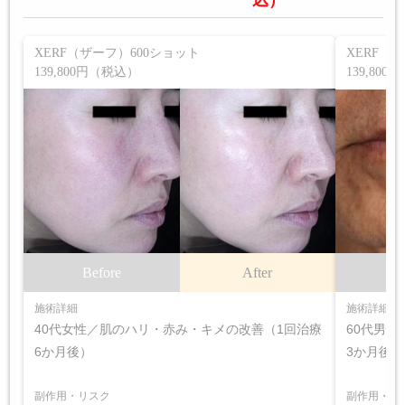
XERF（ザーフ）600ショット
XERF（
139,800円（税込）
139,80
Before
After
B
施術詳細
施術詳細
40代女性／肌のハリ・赤み・キメの改善（1回治療
60代男
6か月後）
3か月後）
副作用・リスク
副作用・リ