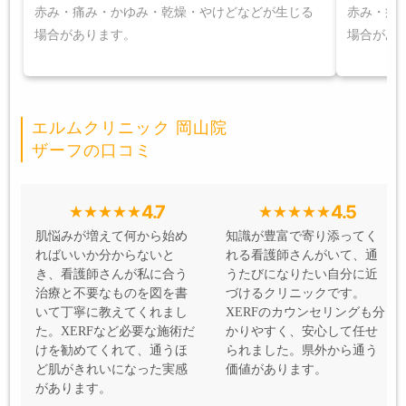
赤み・痛み・かゆみ・乾燥・やけどなどが生じる
赤み・痛
場合があります。
場合があ
エルムクリニック 岡山院
ザーフの口コミ
4.7
4.5
肌悩みが増えて何から始め
知識が豊富で寄り添ってく
ればいいか分からないと
れる看護師さんがいて、通
き、看護師さんが私に合う
うたびになりたい自分に近
治療と不要なものを図を書
づけるクリニックです。
いて丁寧に教えてくれまし
XERFのカウンセリングも分
た。XERFなど必要な施術だ
かりやすく、安心して任せ
けを勧めてくれて、通うほ
られました。県外から通う
ど肌がきれいになった実感
価値があります。
があります。