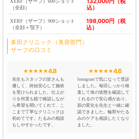
132,000円（税
XERF（ザーフ）600ショット
込）
（全顔）
198,000円（税
XERF（ザーフ）900ショット
込）
（全顔＋顎下）
多田クリニック（美容部門）
ザーフの口コミ
4.8
4.6
先生もスタッフの皆さんも
Instagramで気になって受診
優しく、終始安心して施術
しました。毎回しっかり検
を受けられました。仕上が
査して体の状態を確認して
りを何度も鏡で確認しなが
くれるので安心感があり、
ら希望を聞いてくれて、こ
肌の変化を先生と一緒に確
こまで丁寧なクリニックは
認できました。輪郭やたる
初めてです。たるみの相談
みのケアも相談したくなり
もしやすかったです。
ました。