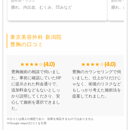
副作用・リスク
副作用・リ
腫れ、内出血、むくみ、凹みなど
腫れ、内
東京美容外科 新潟院
豊胸の口コミ
(4.0)
(4.0)
豊胸施術の相談で伺いまし
豊胸のカウンセリングで伺
た。事前に確認していたHP
いました。仕上がりだけじ
に提示された料金通りで、
ゃなく、術後のリスクなど
追加料金などもないとしっ
もしっかり考えた施術法を
かり説明してくださり、安
提案してれました。
心して施術を選択できまし
た。
※口コミは個人の感想であり、効果を保証するものではありません
※Google mapの口コミを引用