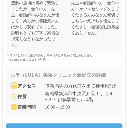
豊胸の施術は初めて緊張し
先生や看護師の方、受付の
ましたが、受付の方、先
方、カウンセリングをして
生、看護師のみなさんが優
くださる方みなさん親切で
しく、柔らかい雰囲気の方
こちらの気持ちを優先して
ばかりで安心できました。
くださり、無理な勧誘等全
説明もとても丁寧で高価な
くありません。
押売りなどもなかったで
す。
※口コミは個人の感想であり、効果を保証するものではありません
※Google mapの口コミを引用
ルラ（LULA）美容クリニック新潟院の詳細
アクセス
JR新潟駅の万代口を出て徒歩約3分
新潟県新潟市中央区弁天１丁目４
住所
−２７ 伊藤駅前ビル 4階
営業時間
10:00～19:00