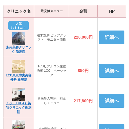
クリニック名
金額
HP
最安値メニュー
人気
おすすめ！
週末豊胸 ピュアグラ
228,000円
詳細へ
フト モニター価格
湘南美容クリニッ
ク 新潟院
TCBヒアルロン酸豊
850円
詳細へ
胸術 1CC ベーシッ
ク
TCB東京中央美容
外科 新潟院
脂肪注入豊胸 顔出
詳細へ
217,800円
しモニター
ルラ（LULA）美
容クリニック新潟
院
1day豊胸治療 エン