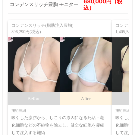
680,000円（税
コンデンスリッチ豊胸 モニター
込）
コンデンスリッチ(脂肪注入豊胸)
コンデンス
896,290円(税込)
1,405,54
Before
After
B
施術詳細
施術詳細
吸引した脂肪から、しこりの原因になる死活・老
吸引した
化細胞などの不純物を除去し、健全な細胞を凝縮
化細胞な
して注入する施術
して注入