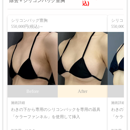
除去＋シリコンバッグ豊胸
込)
シリコンバッグ豊胸
シリコン
550,000円(税込)～
550,000
Before
After
B
施術詳細
施術詳細
わきの下から専用のシリコンバックを専用の器具
わきの下
「ケラーファンネル」を使用して挿入
「ケラー