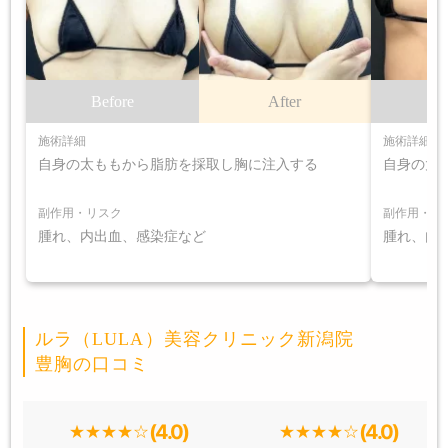
Before
After
B
施術詳細
施術詳細
自身の太ももから脂肪を採取し胸に注入する
自身の太
副作用・リスク
副作用・リ
腫れ、内出血、感染症など
腫れ、内
ルラ（LULA）美容クリニック新潟院
豊胸の口コミ
(4.0)
(4.0)