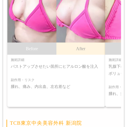
Before
After
B
施術詳細
施術詳細
バストアップさせたい箇所にヒアルロン酸を注入
乳腺下に
ボリュー
副作用・リスク
腫れ、痛み、内出血、左右差など
副作用・リ
腫れ、痛
TCB東京中央美容外科 新潟院