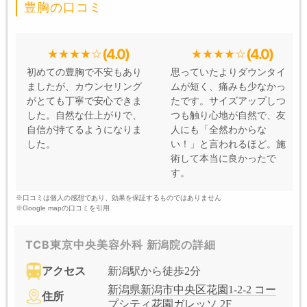
豊胸の口コミ
(4.0)
(4.0)
初めての豊胸で不安もあり
思っていたよりダウンタイ
ましたが、カウンセリング
ムが短く、痛みも少なかっ
がとても丁寧で安心できま
たです。サイズアップしつ
した。自然な仕上がりで、
つも触り心地が自然で、友
自信が持てるようになりま
人にも「全然わからな
した。
い！」と言われるほど。施
術して本当に良かったで
す。
※口コミは個人の感想であり、効果を保証するものではありません
※Google mapの口コミを引用
TCB東京中央美容外科 新潟院の詳細
アクセス
新潟駅から徒歩2分
新潟県新潟市中央区花園1-2-2 コー
住所
プシティ花園ガレッソ 2F