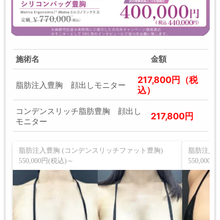
施術名
金額
217,800円（税
脂肪注入豊胸 顔出しモニター
込）
コンデンスリッチ脂肪豊胸 顔出し
217,800円
モニター
脂肪注入豊胸 (コンデンスリッチファット豊胸)
脂肪注入豊
550,000円(税込)～
550,000