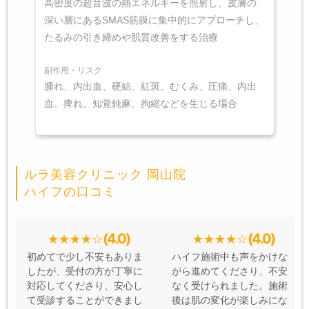
高密度の超音波の熱エネルギーを照射し、皮膚の
深い層にあるSMAS筋膜に集中的にアプローチし、
たるみの引き締めや肌質改善をする治療
副作用・リスク
腫れ、内出血、硬結、紅斑、むくみ、圧痛、内出
血、痺れ、知覚鈍麻、拘縮などを生じる場合
ルラ美容クリニック 岡山院
ハイフの口コミ
(4.0)
(4.0)
初めてで少し不安もありま
ハイフ施術中も声をかけな
したが、受付の方が丁寧に
がら進めてくださり、不安
対応してくださり、安心し
なく受けられました。施術
て受診することができまし
後は肌の変化が楽しみにな