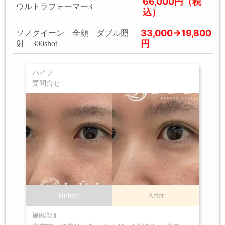
66,000円（税
ウルトラフォーマー3
込）
33,000→19,800
ソノクイーン 全顔 ダブル照
円
射 300shot
ハイフ
要問合せ
Before
After
施術詳細