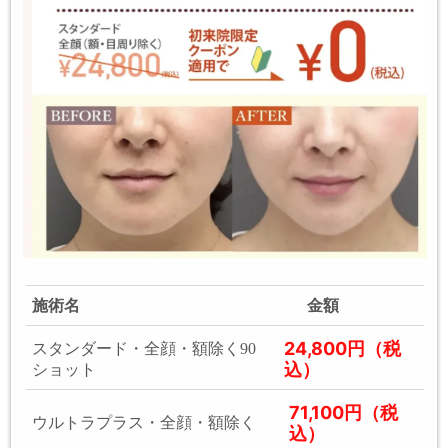
施術名
金額
24,800円（税
スタンダード・全顔・額除く90
込）
ショット
71,100円（税
ウルトラプラス・全顔・額除く
込）