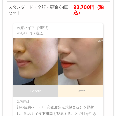
93,700円（税
スタンダード・全顔・額除く4回
込）
セット
医療ハイフ（HIFU）
284,400円（税込）
Before
After
施術詳細
顔の皮膚へHIFU（高密度焦点式超音波）を照射
し、熱の力で皮下組織を凝集することで肌を引き