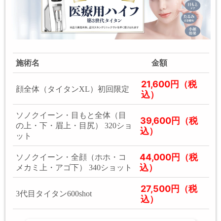
施術名
金額
21,600円（税
顔全体（タイタンXL）初回限定
込）
ソノクイーン・目もと全体（目
39,600円（税
の上・下・眉上・目尻） 320ショ
込）
ット
44,000円（税
ソノクイーン・全顔（ホホ・コ
込）
メカミ上・アゴ下） 340ショット
27,500円（税
3代目タイタン600shot
込）