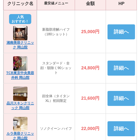
クリニック名
金額
HP
最安値メニュー
人気
おすすめ！
新脂肪溶解ハイフ
25,000円
詳細へ
（180ショット）
湘南美容クリニッ
ク 岡山院
スタンダード・全
24,800円
詳細へ
顔・額除く90ショッ
ト
TCB東京中央美容
外科 岡山院
顔全体（タイタン
21,600円
詳細へ
XL）初回限定
品川スキンクリニ
ック 岡山院
22,000円
詳細へ
ソノクイーン ハイフ
ルラ美容クリニッ
ク 岡山院