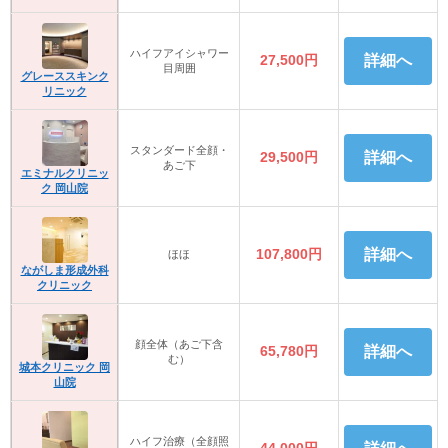
ハイフアイシャワー
27,500円
詳細へ
目周囲
グレーススキンク
リニック
スタンダード全顔・
29,500円
詳細へ
あご下
エミナルクリニッ
ク 岡山院
107,800円
詳細へ
ほほ
ながしま形成外科
クリニック
顔全体（あご下含
65,780円
詳細へ
む）
城本クリニック 岡
山院
ハイフ治療（全顔照