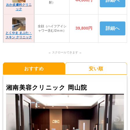
44,000円
詳細へ
射）
おか皮膚科クリニ
ック
全顔（ハイフアイシ
39,800円
詳細へ
ャワー含む/2ｍｍ）
とくやま まぶた・
スキン クリニック
おすすめ
安い順
湘南美容クリニック 岡山院