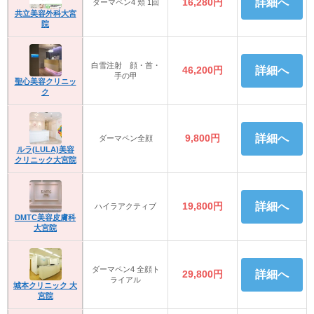
16,280円
詳細へ
ダーマペン4 頬 1回
共立美容外科大宮
院
白雪注射 顔・首・
46,200円
詳細へ
手の甲
聖心美容クリニッ
ク
9,800円
詳細へ
ダーマペン全顔
ルラ(LULA)美容
クリニック大宮院
19,800円
詳細へ
ハイラアクティブ
DMTC美容皮膚科
大宮院
ダーマペン4 全顔ト
29,800円
詳細へ
ライアル
城本クリニック 大
宮院