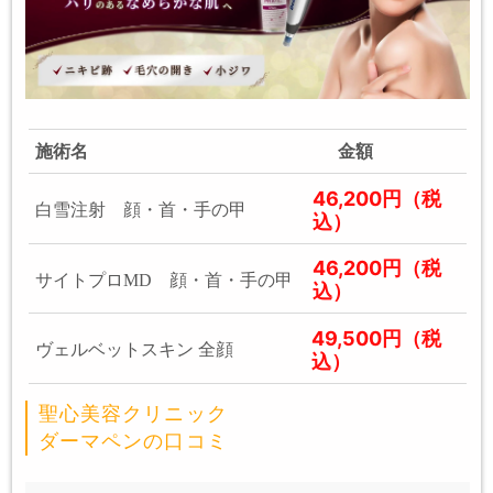
施術名
金額
46,200円（税
白雪注射 顔・首・手の甲
込）
46,200円（税
サイトプロMD 顔・首・手の甲
込）
49,500円（税
ヴェルベットスキン 全顔
込）
聖心美容クリニック
ダーマペンの口コミ