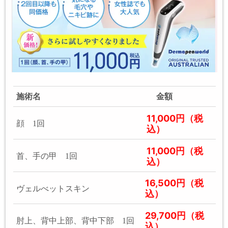
施術名
金額
11,000円（税
顔 1回
込）
11,000円（税
首、手の甲 1回
込）
16,500円（税
ヴェルべットスキン
込）
29,700円（税
肘上、背中上部、背中下部 1回
込）