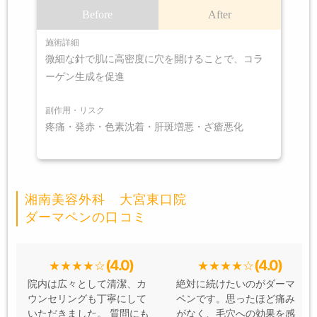
Before
After
施術詳細
微細な針で肌に高密度に穴を開けることで、コラ
ーゲン生成を促進
副作用・リスク
疼痛・発赤・色素沈着・肝斑増悪・ざ瘡悪化
湘南美容外科 大宮東口院
ダーマペンの口コミ
(4.0)
(4.0)
院内は広々として清潔、カ
絶対に続けたいのがダーマ
ウンセリングも丁寧にして
ペンです。思ったほど痛み
いただきました。 質問にも
がなく、毛穴への効果を感