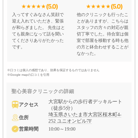
(5.0)
(5.0)
入ってすぐみなさん笑顔で
他のクリニックも行ったこ
迎え入れていただき、緊張
とがありますが、こちらは
が和らぎました。 先生はと
スタッフの方々の対応が親
ても親身になって話を聞い
切丁寧でした。待合室は個
てくださりありがたかった
室で部屋を移動する時も他
です。
の方と鉢合わせすることが
なかった。
※口コミは個人の感想であり、効果を保証するものではありません
※Google mapの口コミを引用
聖心美容クリニックの詳細
大宮駅からの歩行者デッキルート
アクセス
（徒歩5分）
埼玉県さいたま市大宮区桜木町4-
住所
252 ユニオンビル7F
営業時間
10:00～19:00