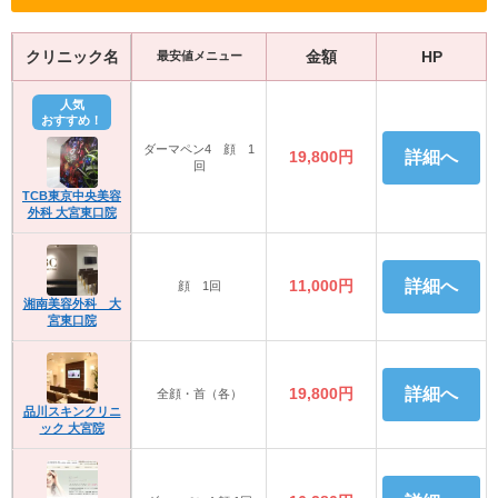
クリニック名
金額
HP
最安値メニュー
人気
おすすめ！
ダーマペン4 顔 1
19,800円
詳細へ
回
TCB東京中央美容
外科 大宮東口院
11,000円
詳細へ
顔 1回
湘南美容外科 大
宮東口院
19,800円
詳細へ
全顔・首（各）
品川スキンクリニ
ック 大宮院