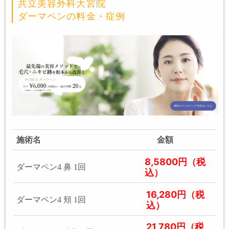
共立美容外科大宮院
ダーマペンの料金・症例
施術名
金額
8,5800円（税
ダーマペン4 鼻 1回
込）
16,280円（税
ダーマペン4 頬 1回
込）
21,780円（税