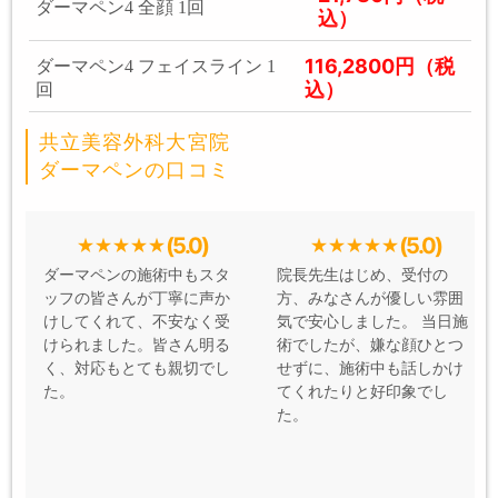
ダーマペン4 全顔 1回
込）
116,2800円（税
ダーマペン4 フェイスライン 1
込）
回
共立美容外科大宮院
ダーマペンの口コミ
(5.0)
(5.0)
ダーマペンの施術中もスタ
院長先生はじめ、受付の
ッフの皆さんが丁寧に声か
方、みなさんが優しい雰囲
けしてくれて、不安なく受
気で安心しました。 当日施
けられました。皆さん明る
術でしたが、嫌な顔ひとつ
く、対応もとても親切でし
せずに、施術中も話しかけ
た。
てくれたりと好印象でし
た。