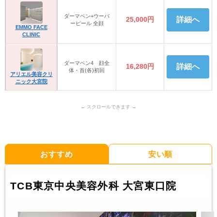
ダーマペン+ウーバ
25,000円
詳細へ
ーピール 全顔
EMMO FACE
CLINIC
ダーマペン4 顔全
16,280円
詳細へ
体・首(各)初回
アリエル美容クリ
ニック大宮院
おすすめ
安い順
TCB東京中央美容外科 大宮東口院