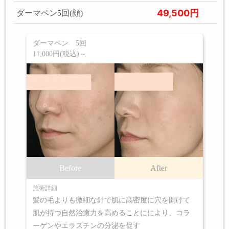
49,500円
ダーマペン5回(顔)
ダーマペン 5回
11,000円(税込)～
Before
After
施術詳細
髪の毛よりも微細な針で肌に高密度に穴を開けて
肌が持つ自然治癒力を高めることににより、コラ
ーゲンやエラスチンの分泌を促す