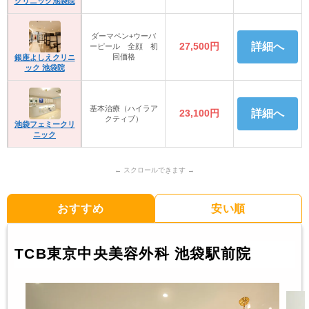
クリニック池袋院
ダーマペン+ウーバ
27,500円
詳細へ
ーピール 全顔 初
回価格
銀座よしえクリニ
ック 池袋院
基本治療（ハイラア
23,100円
詳細へ
クティブ）
池袋フェミークリ
ニック
おすすめ
安い順
TCB東京中央美容外科 池袋駅前院