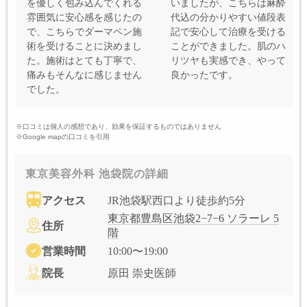
を優しく包み込んでくれる
いましたが、こちらは麻酔
雰囲気に安心感を感じたの
代込の分かりやすい値段表
で、こちらでダーマペン施
記で安心して治療を受ける
術を受けることに決めまし
ことができました。肌のハ
た。施術はとても丁寧で、
リツヤも実感でき、やって
痛みもそんなに感じません
良かったです。
でした。
※口コミは個人の感想であり、効果を保証するものではありません
※Google mapの口コミを引用
東京美容外科 池袋院の詳細
アクセス
JR池袋駅西口より徒歩約5分
東京都豊島区池袋2−7−6 ソラーレ 5
住所
階
営業時間
10:00〜19:00
院長
原田 崇史医師