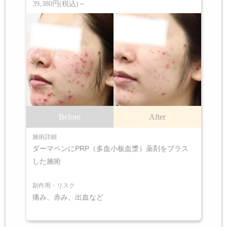
39,380円(税込)～
Before
After
施術詳細
ダーマペンにPRP（多血小板血漿）薬剤をプラス
した施術
副作用・リスク
痛み、赤み、出血など