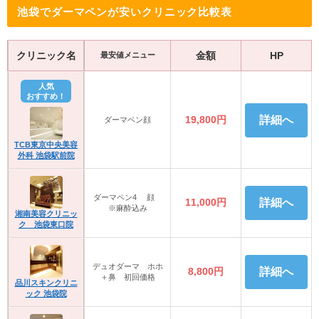
池袋でダーマペンが安いクリニック比較表
クリニック名
金額
HP
最安値メニュー
人気
おすすめ！
19,800円
詳細へ
ダーマペン顔
TCB東京中央美容
外科 池袋駅前院
ダーマペン4 顔
11,000円
詳細へ
※麻酔込み
湘南美容クリニッ
ク 池袋東口院
デュオダーマ ホホ
8,800円
詳細へ
＋鼻 初回価格
品川スキンクリニ
ック 池袋院