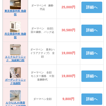
ダーマペン4 麻酔
25,000円
詳細へ
代込
東京美容外科 池袋
院
ダーマペン 全顔1
30,580円
詳細へ
回※麻酔、パック込
共立美容外科 池袋
院
ダーマペン 基本(ハ
19,000円
詳細へ
イラアクティブ) 全
顔
エミナルクリニッ
ク 池袋東口院
ダーマペン 全顔
19,800円
詳細へ
モニター価格 ※別
途麻酔代
ガーデンクリニッ
ク池袋院
9,800円
詳細へ
ダーマペン全顔
ルラ(LULA)美容