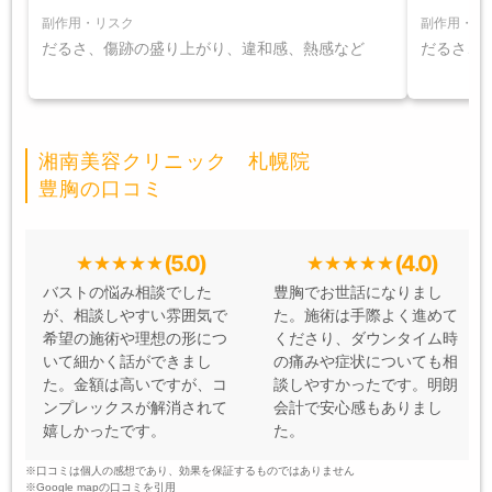
副作用・リスク
副作用・リ
だるさ、傷跡の盛り上がり、違和感、熱感など
だるさ、
湘南美容クリニック 札幌院
豊胸の口コミ
(5.0)
(4.0)
バストの悩み相談でした
豊胸でお世話になりまし
が、相談しやすい雰囲気で
た。施術は手際よく進めて
希望の施術や理想の形につ
くださり、ダウンタイム時
いて細かく話ができまし
の痛みや症状についても相
た。金額は高いですが、コ
談しやすかったです。明朗
ンプレックスが解消されて
会計で安心感もありまし
嬉しかったです。
た。
※口コミは個人の感想であり、効果を保証するものではありません
※Google mapの口コミを引用