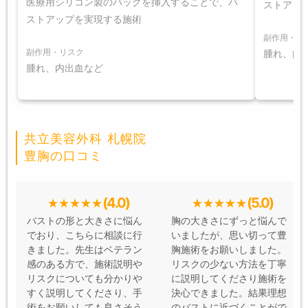
医療用シリコン製のバッグを挿入することで、バ
ストアッ
ストアップを実現する施術
副作用・リ
副作用・リスク
腫れ、内
腫れ、内出血など
共立美容外科 札幌院
豊胸の口コミ
(4.0)
(5.0)
バストの形と大きさに悩ん
胸の大きさにずっと悩んで
でおり、こちらに相談に行
いましたが、思い切って豊
きました。先生はベテラン
胸施術をお願いしました。
感のある方で、施術説明や
リスクの少ない方法を丁寧
リスクについても分かりや
に説明してくださり施術を
すく説明してくださり、手
決心できました。結果理想
術をお願いしても良さそう
のバストに近づくことがで