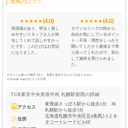
豊胸の口コミ
(4.0)
(4.0)
清潔感があり、明るく親し
カウンセリングの時から、
みやすいスタッフさんが担
自分が気にしているポイン
当してくれて話しやすかっ
ト・不安・理想をしっかり
たです。このたびはお世話
聞いてくださり最後まで寄
になりました。
り添ってくれたので、安心
して施術を受けられまし
た。
※口コミは個人の感想であり、効果を保証するものではありません
※Google mapの口コミを引用
TCB東京中央美容外科 札幌駅前院の詳細
東豊線さっぽろ駅から徒歩1分、JR
アクセス
札幌駅から徒歩5分
北海道札幌市中央区北4条西2-1-2 キ
住所
タコートレードビル6F