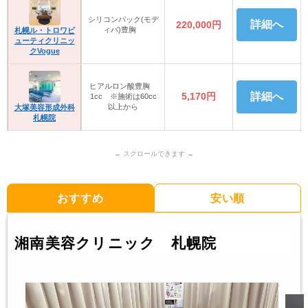
シリコンパック(モデ
詳細へ
220,000円
ィバ)豊胸
札幌ル・トロワビ
ューティクリニッ
クVogue
ヒアルロン酸豊胸
5,170円
詳細へ
1cc ※施術は60cc
以上から
大塚美容形成外科
札幌院
おすすめ
安い順
湘南美容クリニック 札幌院