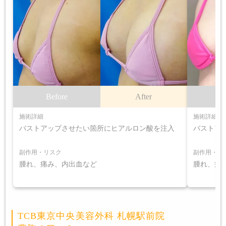
Before
After
B
施術詳細
施術詳細
バストアップさせたい箇所にヒアルロン酸を注入
バストア
副作用・リスク
副作用・リ
腫れ、痛み、内出血など
腫れ、痛
TCB東京中央美容外科 札幌駅前院