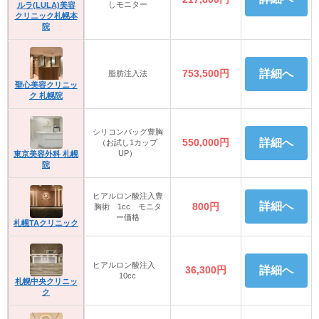
しモニター
ルラ(LULA)美容
クリニック札幌本
院
753,500円
詳細へ
脂肪注入法
聖心美容クリニッ
ク 札幌院
シリコンバッグ豊胸
550,000円
詳細へ
（お試し1カップ
UP）
東京美容外科 札幌
院
ヒアルロン酸注入豊
詳細へ
800円
胸術 1cc モニタ
ー価格
札幌TAクリニック
ヒアルロン酸注入
36,300円
詳細へ
10cc
札幌中央クリニッ
ク