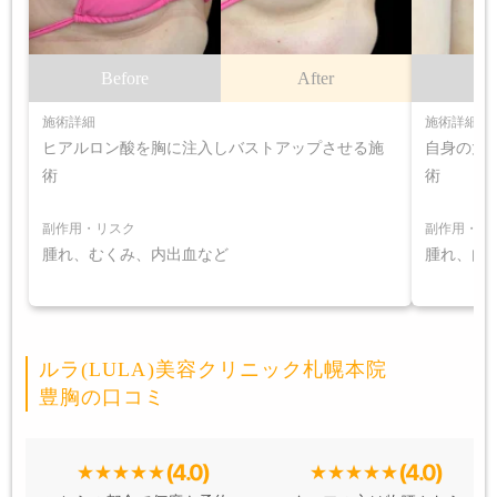
Before
After
B
施術詳細
施術詳細
ヒアルロン酸を胸に注入しバストアップさせる施
自身の太
術
術
副作用・リスク
副作用・リ
腫れ、むくみ、内出血など
腫れ、内
ルラ(LULA)美容クリニック札幌本院
豊胸の口コミ
(4.0)
(4.0)