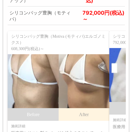
込)
アップ）
792,000円(税込)
シリコンバッグ豊胸（モティ
～
バ）
シリコンバッグ豊胸（Motiva (モティバ)エルゴノミ
シリコン
クス）
792,000
608,300円(税込)～
B
Before
After
施術詳細
施術詳細
医療用シ