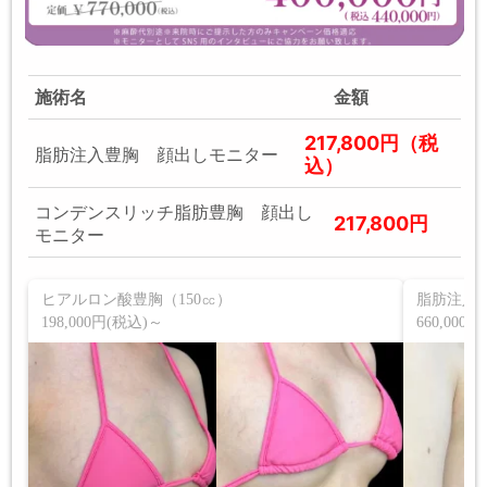
施術名
金額
217,800円（税
脂肪注入豊胸 顔出しモニター
込）
コンデンスリッチ脂肪豊胸 顔出し
217,800円
モニター
ヒアルロン酸豊胸（150㏄）
脂肪注入
198,000円(税込)～
660,000