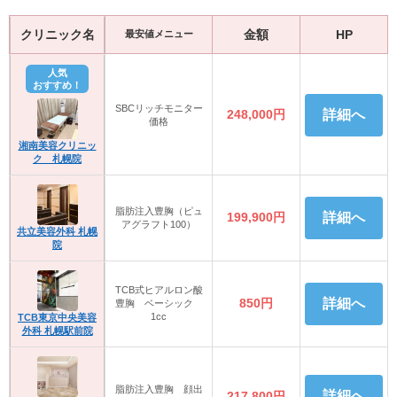
クリニック名
金額
HP
最安値メニュー
人気
おすすめ！
SBCリッチモニター
248,000円
詳細へ
価格
湘南美容クリニッ
ク 札幌院
脂肪注入豊胸（ピュ
199,900円
詳細へ
アグラフト100）
共立美容外科 札幌
院
TCB式ヒアルロン酸
850円
詳細へ
豊胸 ベーシック
1cc
TCB東京中央美容
外科 札幌駅前院
脂肪注入豊胸 顔出
詳細へ
217,800円