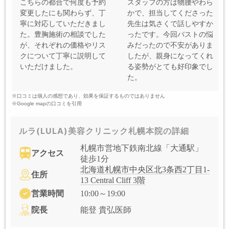
こちらの都合で何度も予約
スタッフの方は物腰やわら
変更したにも関わらず、丁
かで、担当してくださった
寧に対応していただきまし
先生は気さくで話しやすか
た。豊胸施術の相談でした
ったです。今回バストの悩
が、それぞれの価格やリス
みだったので不安がありま
クについて丁寧に説明して
したが、親身になってくれ
いただけました。
る姿勢がとても好印象でし
た。
※口コミは個人の感想であり、効果を保証するものではありません
※Google mapの口コミを引用
ルラ(LULA)美容クリニック札幌本院の詳細
札幌市営地下鉄南北線「大通駅」
アクセス
徒歩1分
北海道札幌市中央区北3条西2丁目1-
住所
13 Central Cliff 3階
営業時間
10:00～19:00
院長
能登 貴弘医師