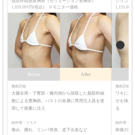
脂肪幹細胞豊胸術（セリューション豊胸術）
シリコン
1,659,091円(税込) ※モニター価格
1,155,0
Before
After
B
施術詳細
施術詳細
大腿全周・下臀部・膝内側から採取した脂肪幹細
ワキに皮
胞による豊胸術。バストの各層に専用注入器を使
ゼを挿入
用して慎重に注入
る
副作用・リスク
副作用・リ
痛み、腫れ、リンパ管炎、皮下出血など
術後の浮