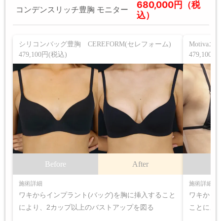
680,000円（税
コンデンスリッチ豊胸 モニター
込）
シリコンバッグ豊胸 CEREFORM(セレフォーム)
Motiv
479,100円(税込)
479,100
Before
After
B
施術詳細
施術詳細
ワキからインプラント(バッグ)を胸に挿入すること
ワキから
により、2カップ以上のバストアップを図る
ことによ