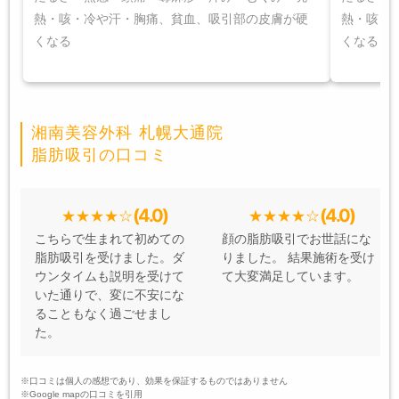
熱・咳・冷や汗・胸痛、貧血、吸引部の皮膚が硬
熱・咳・
くなる
くなる
湘南美容外科 札幌大通院
脂肪吸引の口コミ
(4.0)
(4.0)
こちらで生まれて初めての
顔の脂肪吸引でお世話にな
脂肪吸引を受けました。ダ
りました。 結果施術を受け
ウンタイムも説明を受けて
て大変満足しています。
いた通りで、変に不安にな
ることもなく過ごせまし
た。
※口コミは個人の感想であり、効果を保証するものではありません
※Google mapの口コミを引用