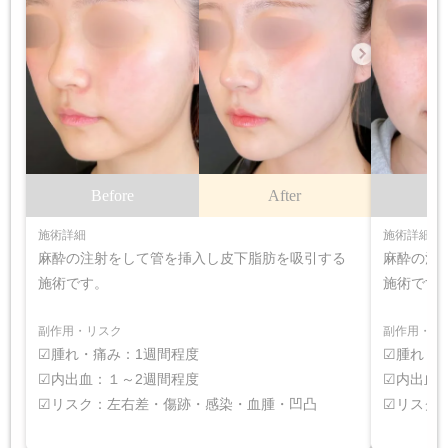
Before
After
B
施術詳細
施術詳細
麻酔の注射をして管を挿入し皮下脂肪を吸引する
麻酔の注
施術です。
施術です
副作用・リスク
副作用・リ
☑腫れ・痛み：1週間程度
☑腫れ・
☑内出血：１～2週間程度
☑内出血
☑リスク：左右差・傷跡・感染・血腫・凹凸
☑リスク