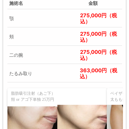
施術名
金額
275,000円（税
顎
込）
275,000円（税
頬
込）
275,000円（税
二の腕
込）
363,000円（税
たるみ取り
込）
脂肪吸引注射（あご下）
ベイザー
頬 or アゴ下単独 25万円
太もも全周