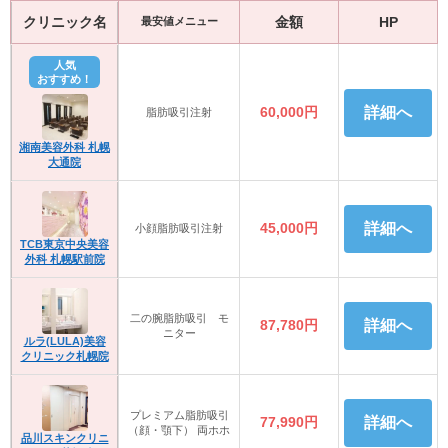
クリニック名
金額
HP
最安値メニュー
人気
おすすめ！
60,000円
詳細へ
脂肪吸引注射
湘南美容外科 札幌
大通院
45,000円
詳細へ
小顔脂肪吸引注射
TCB東京中央美容
外科 札幌駅前院
二の腕脂肪吸引 モ
87,780円
詳細へ
ニター
ルラ(LULA)美容
クリニック札幌院
プレミアム脂肪吸引
77,990円
詳細へ
（顔・顎下） 両ホホ
品川スキンクリニ