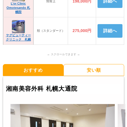
詳細へ
198,000円
頬骨上
L’or Clinic
Omotesando 札
幌院
275,000円
詳細へ
頬（スタンダード）
ヤグビューティー
クリニック 札幌
おすすめ
安い順
湘南美容外科 札幌大通院