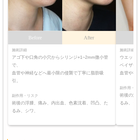
Before
After
B
施術詳細
施術詳細
アゴ下や口角の小穴からシリンジ+1~2mm微小管
ウエット
で、
ベイザー
血管や神経などへ最小限の侵襲で丁寧に脂肪吸
血管や神
引。
副作用・リ
術後の浮
副作用・リスク
術後の浮腫、痛み、内出血、色素沈着、凹凸、た
るみ、シ
るみ、シワ、