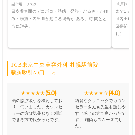
☑腫れ 
副作用・リスク
☑皮膚表面のデコボコ・熱感・発熱・だるさ・かゆ
まで1ヶ月
み・頭痛・内出血が起こる場合が ある。時 間とと
☑内出血
もに消失。
☑傷跡 
し）
TCB東京中央美容外科 札幌駅前院
脂肪吸引の口コミ
(5.0)
(4.0)
頬の脂肪吸引を検討してお
綺麗なクリニックでカウン
り、伺いました。カウンセ
セラーさんも先生も話しや
ラーの方は気兼ねなく相談
すい感じの方で良かったで
できる方で良かったです。
す。 施術もスムーズでし
た。