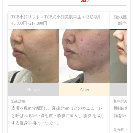
TCB小顔リフト＋TCB式小顔美肌再生＋脂肪吸引
顔の脂肪
45,000円~217,800円
一部位45,
Before
After
B
施術詳細
施術詳細
皮膚を数mm切開し、直径3mmほどのカニューレ
極細の吸
と呼ばれる細い管を皮下脂肪に挿入し 脂肪 を吸引
顔を細く
する痩身手術の一つです。
副作用・リ