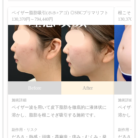
ベイザー脂肪吸引(ホホ+アゴ) ◎SBCプリマリフト
根こそぎV
130,370円～794,440円
130,370円
Before
After
B
施術詳細
施術詳細
ベイザー波を用いて皮下脂肪を徹底的に液体状に
ベイザー
溶かし、脂肪を根こそぎ吸引する施術です。
溶かし、
副作用・リスク
副作用・リ
だるさ・熱感・頭痛・蕁麻疹・痒み・むくみ・発
だるさ・