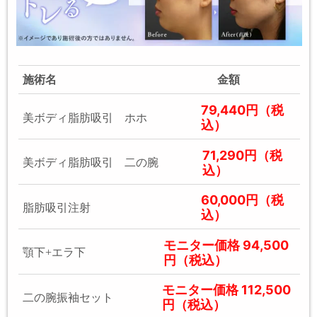
施術名
金額
79,440円（税
美ボディ脂肪吸引 ホホ
込）
71,290円（税
美ボディ脂肪吸引 二の腕
込）
60,000円（税
脂肪吸引注射
込）
モニター価格 94,500
顎下+エラ下
円（税込）
モニター価格 112,500
二の腕振袖セット
円（税込）