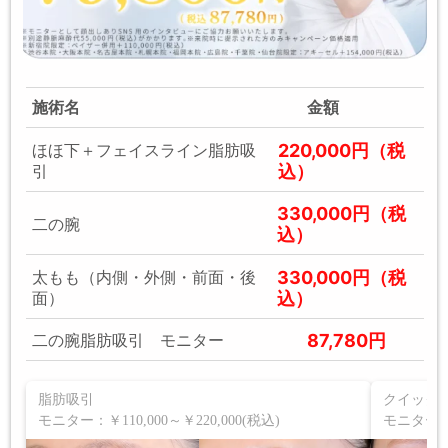
施術名
金額
220,000円（税
ほほ下＋フェイスライン脂肪吸
込）
引
330,000円（税
二の腕
込）
330,000円（税
太もも（内側・外側・前面・後
込）
面）
87,780円
二の腕脂肪吸引 モニター
脂肪吸引
クイック
モニター：￥110,000～￥220,000(税込)
モニター：￥