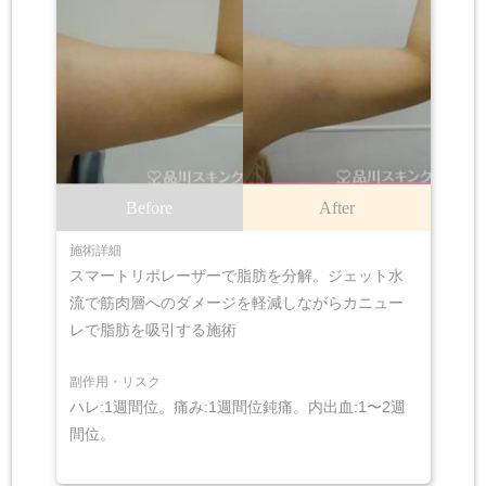
Before
After
施術詳細
スマートリポレーザーで脂肪を分解。ジェット水
流で筋肉層へのダメージを軽減しながらカニュー
レで脂肪を吸引する施術
副作用・リスク
ハレ:1週間位。痛み:1週間位鈍痛。内出血:1〜2週
間位。