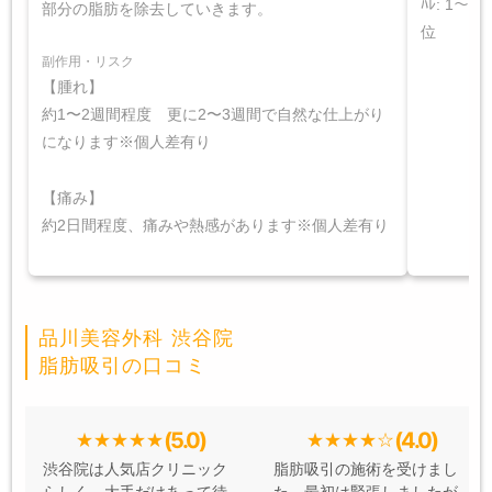
ﾊﾚ: 1～
部分の脂肪を除去していきます。
位
副作用・リスク
【腫れ】
約1〜2週間程度 更に2〜3週間で自然な仕上がり
になります※個人差有り
【痛み】
約2日間程度、痛みや熱感があります※個人差有り
品川美容外科 渋谷院
脂肪吸引の口コミ
(5.0)
(4.0)
渋谷院は人気店クリニック
脂肪吸引の施術を受けまし