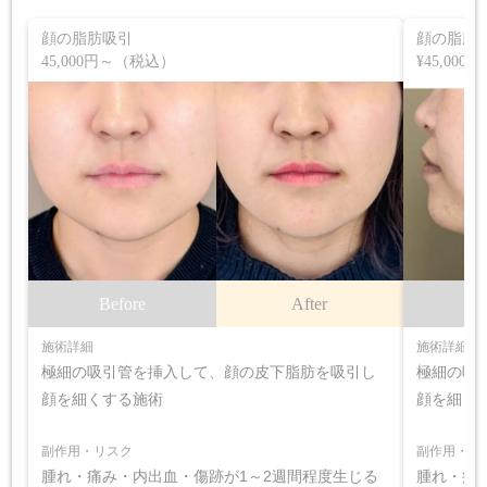
顔の脂肪吸引
顔の脂肪
45,000円～（税込）
¥45,000～¥
Before
After
B
施術詳細
施術詳細
極細の吸引管を挿入して、顔の皮下脂肪を吸引し
極細の吸
顔を細くする施術
顔を細く
副作用・リスク
副作用・リ
腫れ・痛み・内出血・傷跡が1～2週間程度生じる
腫れ・痛