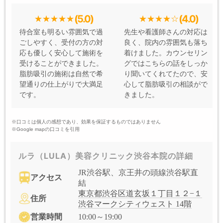
(5.0)
(4.0)
待合室も明るい雰囲気で過
先生や看護師さんの対応は
ごしやすく、受付の方の対
良く、院内の雰囲気も落ち
応も優しく安心して施術を
着けました。カウンセリン
受けることができました。
グではこちらの話をしっか
脂肪吸引の施術は自然で希
り聞いてくれてたので、安
望通りの仕上がりで大満足
心して脂肪吸引の相談がで
です。
きました。
※口コミは個人の感想であり、効果を保証するものではありません
※Google mapの口コミを引用
ルラ（LULA）美容クリニック渋谷本院の詳細
JR渋谷駅、京王井の頭線渋谷駅直
アクセス
結
東京都渋谷区道玄坂１丁目１２−１
住所
渋谷マークシティウェスト 14階
営業時間
10:00～19:00