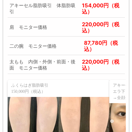
154,000円（税
アキーセル脂肪吸引 体脂肪吸
込）
引
220,000円（税
肩 モニター価格
込）
87,780円（税
二の腕 モニター価格
込）
220,000円（税
太もも 内側・外側・前面・後
込）
面 モニター価格
ふくらはぎ脂肪吸引
アキーセ
150,000円（税込）
エラ下 
→全顔モニ