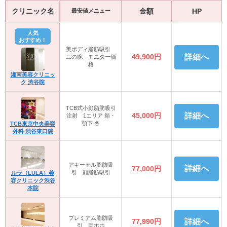
クリニック名
金額
HP
最安値メニュー
人気
おすすめ！
美ボディ脂肪吸引
49,900円
詳細へ
二の腕 モニター価
格
湘南美容クリニッ
ク 渋谷院
TCB式小顔脂肪吸引
45,000円
詳細へ
注射 1エリア 頬・
顎下 各
TCB東京中央美容
外科 渋谷東口院
アキーセル脂肪吸
詳細へ
77,000円
引 顔脂肪吸引
ルラ（LULA）美
容クリニック渋谷
本院
プレミアム脂肪吸
77,990円
詳細へ
引 両ホホ