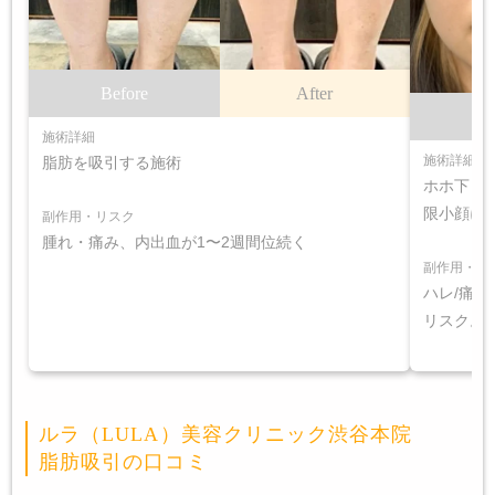
Before
After
B
施術詳細
施術詳細
脂肪を吸引する施術
ホホ下＋
限小顔に
副作用・リスク
腫れ・痛み、内出血が1〜2週間位続く
副作用・リ
ハレ/痛み
リスク。
ルラ（LULA）美容クリニック渋谷本院
脂肪吸引の口コミ