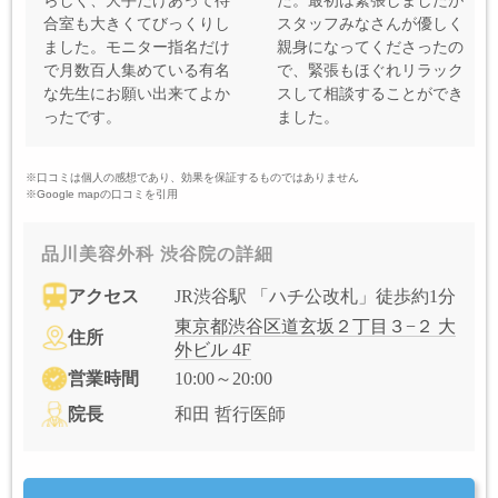
らしく、大手だけあって待
た。最初は緊張しましたが
合室も大きくてびっくりし
スタッフみなさんが優しく
ました。モニター指名だけ
親身になってくださったの
で月数百人集めている有名
で、緊張もほぐれリラック
な先生にお願い出来てよか
スして相談することができ
ったです。
ました。
※口コミは個人の感想であり、効果を保証するものではありません
※Google mapの口コミを引用
品川美容外科 渋谷院の詳細
アクセス
JR渋谷駅 「ハチ公改札」徒歩約1分
東京都渋谷区道玄坂２丁目３−２ 大
住所
外ビル 4F
営業時間
10:00～20:00
院長
和田 哲行医師