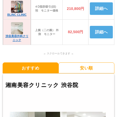
４D脂肪吸引(顔)
詳細へ
210,800円
頬 モニター価格
BLINC CLINIC
上腕（二の腕） 外
82,500円
詳細へ
側 モニター
渋谷美容外科クリ
ニック
おすすめ
安い順
湘南美容クリニック 渋谷院