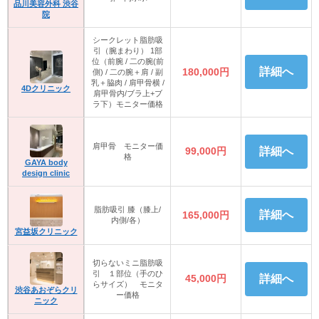
品川美容外科 渋谷
院
シークレット脂肪吸
引（腕まわり） 1部
位（前腕 / 二の腕(前
詳細へ
180,000円
側) / 二の腕＋肩 / 副
乳＋脇肉 / 肩甲骨横 /
4Dクリニック
肩甲骨内/ブラ上+ブ
ラ下）モニター価格
肩甲骨 モニター価
99,000円
詳細へ
格
GAYA body
design clinic
脂肪吸引 膝（膝上/
詳細へ
165,000円
内側/各）
宮益坂クリニック
切らないミニ脂肪吸
引 １部位（手のひ
45,000円
詳細へ
らサイズ） モニタ
渋谷あおぞらクリ
ー価格
ニック