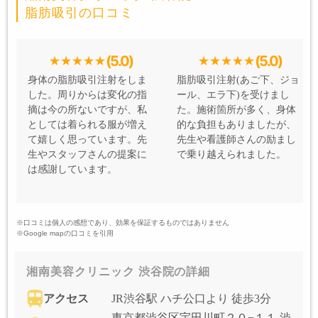
脂肪吸引の口コミ
(5.0)
(5.0)
身体の脂肪吸引注射をしま
脂肪吸引注射(あご下、ジョ
した。周りからは変化の指
ール、エラ下)を受けまし
摘は今の所ないですが、私
た。施術箇所が多く、身体
としては着られる服が増え
的な負担もありましたが、
て嬉しく思っています。先
先生や看護師さんの励まし
生やスタッフさんの提案に
で乗り越えられました。
は感謝しています。
※口コミは個人の感想であり、効果を保証するものではありません
※Google mapの口コミを引用
湘南美容クリニック 渋谷院の詳細
アクセス
JR渋谷駅 ハチ公口より 徒歩3分
東京都渋谷区宇田川町２０−１１ 渋