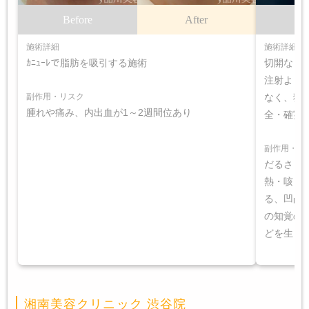
Before
After
B
施術詳細
施術詳細
ｶﾆｭｰﾚで脂肪を吸引する施術
切開なし
注射より
副作用・リスク
なく、狙
腫れや痛み、内出血が1～2週間位あり
全・確実
副作用・リ
だるさ・
熱・咳・
る、凹凸
の知覚の
どを生じ
湘南美容クリニック 渋谷院