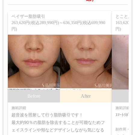
ベイザー脂肪吸引
とことん
263,620円(税込289,990円)～636,350円(税込699,990
163,620円
円)
円)
Before
After
B
施術詳細
施術詳細
超音波を照射して行う脂肪吸引です！
ｽﾏｰﾄﾘﾎ
最大約90％の脂肪を除去することが可能なためフ
副作用・リ
ェイスラインや頬などデザインしながら気になる