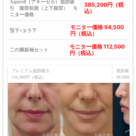
Aquicell（アキーセル）脂肪吸
385,200円（税
引 腹部前面（上下腹部） モ
込）
ニター価格
モニター価格 94,500
顎下+エラ下
円（税込）
モニター価格 112,500
二の腕振袖セット
円（税込）
プレミアム脂肪吸引
脂肪吸引
156,490円（税込）
98,000円