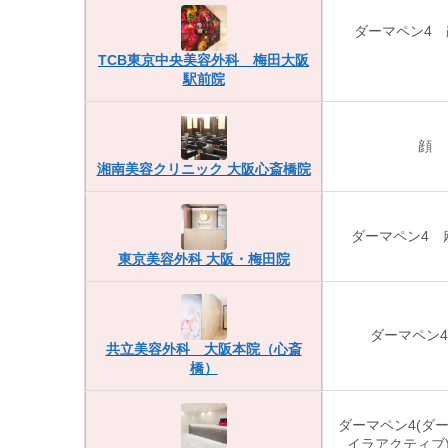
ダーマペン4 
TCB東京中央美容外科 梅田大阪
駅前院
顔
湘南美容クリニック 大阪心斎橋院
ダーマペン4 
東京美容外科 大阪・梅田院
ダーマペン4
共立美容外科 大阪本院（心斎
橋）
ダーマペン4(ダ
イラアクティブ)