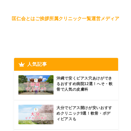
匡仁会とは
ご挨拶
所属クリニック一覧
運営メディア
人気記事
沖縄で安くピアス穴あけができ
るおすすめ病院12選！へそ・軟
骨で人気の皮膚科
大分でピアス開けが安いおすす
めクリニック9選！軟骨・ボデ
ィピアスも